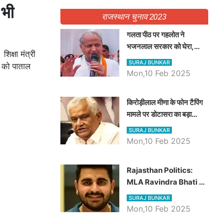
 भी
राजस्थान चुनाव 2023
गलता पीठ पर गहलोत ने
भजनलाल सरकार को घेरा,
क्षा मंत्री
Video में देखें अब तक बड़ी
SURAJ BUNKAR
ं को पाताल
खबरें
Mon,10 Feb 2025
किरोड़ीलाल मीणा के फोन टैपिंग
मामले पर डोटासरा का बड़ा
आरोप, वीडियो में देखें AZ बड़ी
SURAJ BUNKAR
खबरें
Mon,10 Feb 2025
Rajasthan Politics:
MLA Ravindra Bhati ने
प्रदेश की शिक्षा व्यवस्था पर
SURAJ BUNKAR
उठाए सवाल, Madan
Mon,10 Feb 2025
Dilawar पर हमला करते हुए