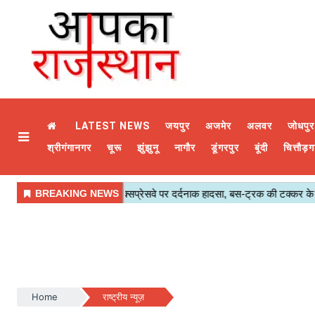
LATEST NEWS
जयपुर
अजमेर
अलवर
जोधपुर
श्रीगंगानगर
चूरू
झुंझुनू
नागौर
डूंगरपुर
बूंदी
चित्तौड़ग
Home
राष्ट्रीय न्यूज़