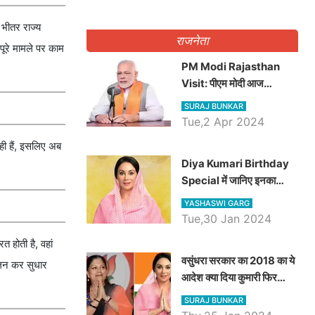
 भीतर राज्य
राजनेता
पूरे मामले पर काम
PM Modi Rajasthan
Visit: पीएम मोदी आज
राजस्थान में कोटपूतली में करेंगे
SURAJ BUNKAR
विशाल रैली, एक सभा से 8 सीटों
Tue,2 Apr 2024
पर साधेगें निशाना
रही हैं, इसलिए अब
Diya Kumari Birthday
Special में जानिए इनका
राजकुमारी से राजस्थान की
YASHASWI GARG
डिप्टी सीएम बनने तक का सफर,
Tue,30 Jan 2024
एक क्लिक में जाने पूरा जीवन
 होती है, वहां
परिचय
वसुंधरा सरकार का 2018 का ये
आकलन कर सुधार
आदेश क्या दिया कुमारी फिर
करेंगी लागू? कांग्रेस सरकार ने
SURAJ BUNKAR
किया था निरस्त