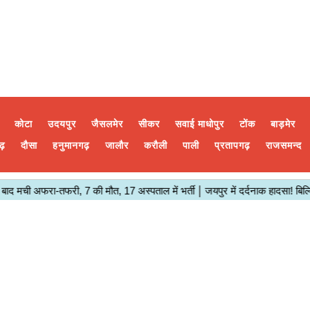
कोटा
उदयपुर
जैसलमेर
सीकर
सवाई माधोपुर
टोंक
बाड़मेर
ढ़
दौसा
हनुमानगढ़
जालौर
करौली
पाली
प्रतापगढ़
राजसमन्द