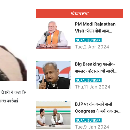
गिनवाये खाली पद
विधानसभा
PM Modi Rajasthan
Visit: पीएम मोदी आज
राजस्थान में कोटपूतली में करेंगे
SURAJ BUNKAR
विशाल रैली, एक सभा से 8 सीटों
Tue,2 Apr 2024
पर साधेगें निशाना
Big Breaking गहलोत-
पायलट-डोटासरा भी जाएंगे
अयोध्या, करेंगे रामलला के दर्शन
SURAJ BUNKAR
Thu,11 Jan 2024
तिवारी ने कहा कि
ख्त कार्रवाई
BJP पर तंज कसने वाली
Congress ने अभी तक तय
नहीं किया नेता प्रतिपक्ष, जानें
SURAJ BUNKAR
कौन होगा दावेदार
Tue,9 Jan 2024