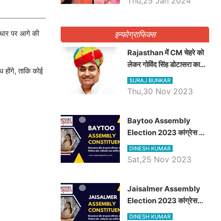
Thu,25 Jan 2024
आधार पर आगे की
इन्फोग्राफिक्स
Rajasthan में CM चेहरे को
लेकर गोविंद सिंह डोटासरा का
ध होंगे, ताकि कोई
बड़ा बयान आया सामने, जानें
SURAJ BUNKAR
विचार
Thu,30 Nov 2023
Baytoo Assembly
Election 2023 कांग्रेस से
हरीश चौधरी तो बालाराम मुंड होंगे
DINESH KUMAR
भाजपा उम्मीदवार, जानिये बायतू
Sat,25 Nov 2023
विधानसभा सीट के ताजा
समीकरण
​​​​​​​Jaisalmer Assembly
Election 2023 कांग्रेस
रूपा राम मेघवाल तो छोटु सिंह
DINESH KUMAR