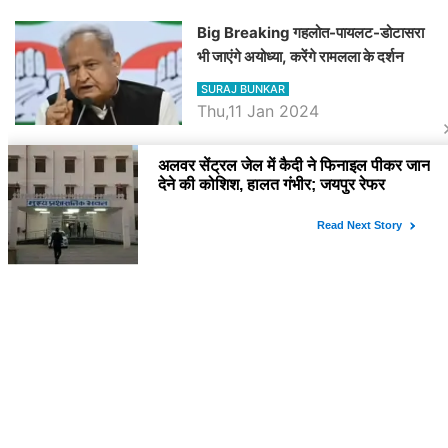
Big Breaking गहलोत-पायलट-डोटासरा
भी जाएंगे अयोध्या, करेंगे रामलला के दर्शन
SURAJ BUNKAR
Thu,11 Jan 2024
BJP पर तंज कसने वाली Congress ने
अभी तक तय नहीं किया नेता प्रतिपक्ष, जानें
कौन होगा दावेदार
SURAJ BUNKAR
Tue,9 Jan 2024
राजनेता
PM Modi Rajasthan Visit: पीएम मोदी
आज राजस्थान में कोटपूतली में करेंगे विशाल
रैली, एक सभा से 8 सीटों पर साधेगें निशाना
SURAJ BUNKAR
Tue,2 Apr 2024