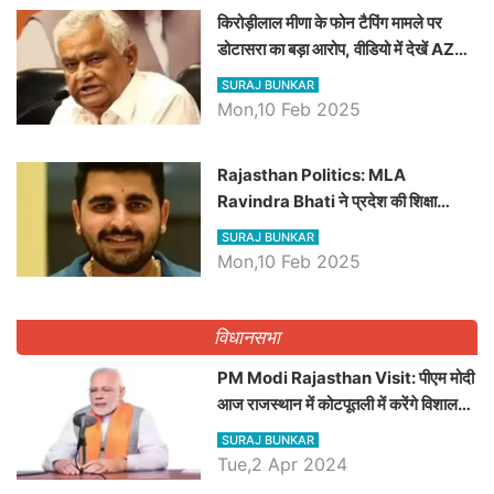
किरोड़ीलाल मीणा के फोन टैपिंग मामले पर
डोटासरा का बड़ा आरोप, वीडियो में देखें AZ
बड़ी खबरें
SURAJ BUNKAR
Mon,10 Feb 2025
Rajasthan Politics: MLA
Ravindra Bhati ने प्रदेश की शिक्षा
व्यवस्था पर उठाए सवाल, Madan
SURAJ BUNKAR
Dilawar पर हमला करते हुए गिनवाये खाली
Mon,10 Feb 2025
पद
विधानसभा
PM Modi Rajasthan Visit: पीएम मोदी
आज राजस्थान में कोटपूतली में करेंगे विशाल
रैली, एक सभा से 8 सीटों पर साधेगें निशाना
SURAJ BUNKAR
Tue,2 Apr 2024