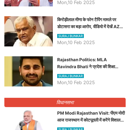
Mon,10 Feb 2025
किरोड़ीलाल मीणा के फोन टैपिंग मामले पर
डोटासरा का बड़ा आरोप, वीडियो में देखें AZ
बड़ी खबरें
SURAJ BUNKAR
Mon,10 Feb 2025
Rajasthan Politics: MLA
Ravindra Bhati ने प्रदेश की शिक्षा
व्यवस्था पर उठाए सवाल, Madan
SURAJ BUNKAR
Dilawar पर हमला करते हुए गिनवाये खाली
Mon,10 Feb 2025
पद
विधानसभा
PM Modi Rajasthan Visit: पीएम मोदी
आज राजस्थान में कोटपूतली में करेंगे विशाल
रैली, एक सभा से 8 सीटों पर साधेगें निशाना
SURAJ BUNKAR