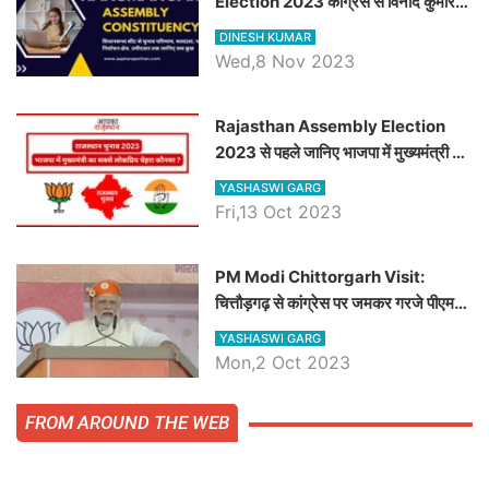
Election 2023 कांग्रेस से विनोद कुमार
चौधरी तो अमित चौधरी होंगे भाजपा उम्मीदवार,
DINESH KUMAR
जानिये हनुमानगढ़ विधानसभा सीट के ताजा
Wed,8 Nov 2023
समीकरण
Rajasthan Assembly Election
2023 से पहले जानिए भाजपा में मुख्यमंत्री का
सबसे लोकप्रिय चेहरा कौनसा ?
YASHASWI GARG
Fri,13 Oct 2023
PM Modi Chittorgarh Visit:
चित्तौड़गढ़ से कांग्रेस पर जमकर गरजे पीएम
मोदी, जाने प्रधानमंत्री के भाषण की बड़ी
YASHASWI GARG
बातें, देखें वीडियो
Mon,2 Oct 2023
FROM AROUND THE WEB