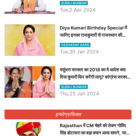
रैली, एक सभा से 8 सीटों पर साधेगें निशाना
SURAJ BUNKAR
Tue,2 Apr 2024
Diya Kumari Birthday Special में
जानिए इनका राजकुमारी से राजस्थान की
डिप्टी सीएम बनने तक का सफर, एक क्लिक में
YASHASWI GARG
जाने पूरा जीवन परिचय
Tue,30 Jan 2024
वसुंधरा सरकार का 2018 का ये आदेश क्या
दिया कुमारी फिर करेंगी लागू? कांग्रेस सरकार
ने किया था निरस्त
SURAJ BUNKAR
Thu,25 Jan 2024
इन्फोग्राफिक्स
Rajasthan में CM चेहरे को लेकर गोविंद
सिंह डोटासरा का बड़ा बयान आया सामने, जानें