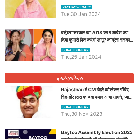
डिप्टी सीएम बनने तक का सफर, एक क्लिक में
YASHASWI GARG
जाने पूरा जीवन परिचय
Tue,30 Jan 2024
वसुंधरा सरकार का 2018 का ये आदेश क्या
दिया कुमारी फिर करेंगी लागू? कांग्रेस सरकार
ने किया था निरस्त
SURAJ BUNKAR
Thu,25 Jan 2024
इन्फोग्राफिक्स
Rajasthan में CM चेहरे को लेकर गोविंद
सिंह डोटासरा का बड़ा बयान आया सामने, जानें
विचार
SURAJ BUNKAR
Thu,30 Nov 2023
Baytoo Assembly Election 2023