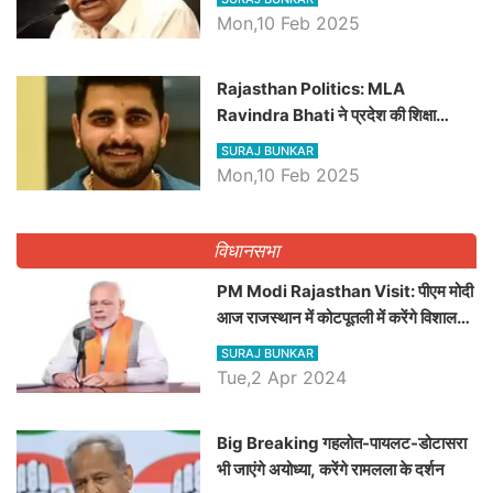
Mon,10 Feb 2025
Rajasthan Politics: MLA
Ravindra Bhati ने प्रदेश की शिक्षा
व्यवस्था पर उठाए सवाल, Madan
SURAJ BUNKAR
Dilawar पर हमला करते हुए गिनवाये खाली
Mon,10 Feb 2025
पद
विधानसभा
PM Modi Rajasthan Visit: पीएम मोदी
आज राजस्थान में कोटपूतली में करेंगे विशाल
रैली, एक सभा से 8 सीटों पर साधेगें निशाना
SURAJ BUNKAR
Tue,2 Apr 2024
Big Breaking गहलोत-पायलट-डोटासरा
भी जाएंगे अयोध्या, करेंगे रामलला के दर्शन