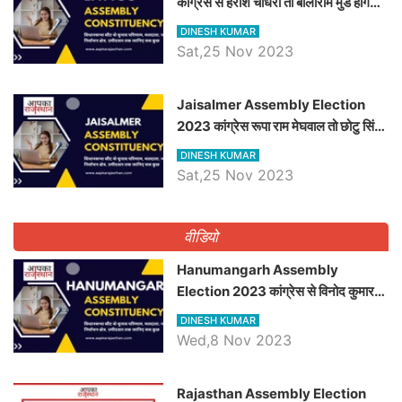
कांग्रेस से हरीश चौधरी तो बालाराम मुंड होंगे
भाजपा उम्मीदवार, जानिये बायतू विधानसभा
DINESH KUMAR
सीट के ताजा समीकरण
Sat,25 Nov 2023
​​​​​​​Jaisalmer Assembly Election
2023 कांग्रेस रूपा राम मेघवाल तो छोटु सिंह
भाटी होंगे भाजपा उम्मीदवार, जानिये जैसलमेर
DINESH KUMAR
विधानसभा सीट के ताजा समीकरण
Sat,25 Nov 2023
वीडियो
Hanumangarh Assembly
Election 2023 कांग्रेस से विनोद कुमार
चौधरी तो अमित चौधरी होंगे भाजपा उम्मीदवार,
DINESH KUMAR
जानिये हनुमानगढ़ विधानसभा सीट के ताजा
Wed,8 Nov 2023
समीकरण
Rajasthan Assembly Election