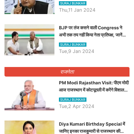
SURAJ BUNKAR
Thu,11 Jan 2024
BJP पर तंज कसने वाली Congress ने
अभी तक तय नहीं किया नेता प्रतिपक्ष, जानें
कौन होगा दावेदार
SURAJ BUNKAR
Tue,9 Jan 2024
राजनेता
PM Modi Rajasthan Visit: पीएम मोदी
आज राजस्थान में कोटपूतली में करेंगे विशाल
रैली, एक सभा से 8 सीटों पर साधेगें निशाना
SURAJ BUNKAR
Tue,2 Apr 2024
Diya Kumari Birthday Special में
जानिए इनका राजकुमारी से राजस्थान की