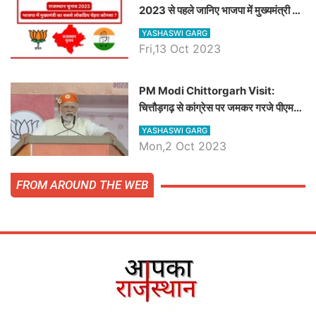
2023 से पहले जानिए भाजपा में मुख्यमंत्री का
सबसे लोकप्रिय चेहरा कौनसा ?
YASHASWI GARG
Fri,13 Oct 2023
PM Modi Chittorgarh Visit:
चित्तौड़गढ़ से कांग्रेस पर जमकर गरजे पीएम
मोदी, जाने प्रधानमंत्री के भाषण की बड़ी
YASHASWI GARG
बातें, देखें वीडियो
Mon,2 Oct 2023
FROM AROUND THE WEB