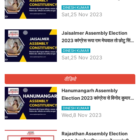
भाजपा उम्मीदवार, जानिये बायतू विधानसभा
DINESH KUMAR
सीट के ताजा समीकरण
Sat,25 Nov 2023
​​​​​​​Jaisalmer Assembly Election
2023 कांग्रेस रूपा राम मेघवाल तो छोटु सिंह
भाटी होंगे भाजपा उम्मीदवार, जानिये जैसलमेर
DINESH KUMAR
विधानसभा सीट के ताजा समीकरण
Sat,25 Nov 2023
वीडियो
Hanumangarh Assembly
Election 2023 कांग्रेस से विनोद कुमार
चौधरी तो अमित चौधरी होंगे भाजपा उम्मीदवार,
DINESH KUMAR
जानिये हनुमानगढ़ विधानसभा सीट के ताजा
Wed,8 Nov 2023
समीकरण
Rajasthan Assembly Election