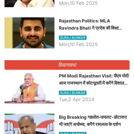
Mon,10 Feb 2025
Rajasthan Politics: MLA
Ravindra Bhati ने प्रदेश की शिक्षा
व्यवस्था पर उठाए सवाल, Madan
SURAJ BUNKAR
Dilawar पर हमला करते हुए गिनवाये खाली
Mon,10 Feb 2025
पद
विधानसभा
PM Modi Rajasthan Visit: पीएम मोदी
आज राजस्थान में कोटपूतली में करेंगे विशाल
रैली, एक सभा से 8 सीटों पर साधेगें निशाना
SURAJ BUNKAR
Tue,2 Apr 2024
Big Breaking गहलोत-पायलट-डोटासरा
भी जाएंगे अयोध्या, करेंगे रामलला के दर्शन
SURAJ BUNKAR