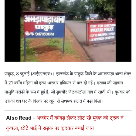
पाकुड़, 8 जुलाई (आईएएनएस)। झारखंड के पाकुड़ जिले के अमड़ापाड़ा थाना क्षेत्र
में 21 वर्षीय महिला की हत्या धारदार हथियार से कर दी गई। मृतका की पहचान
मालुति मरांडी के रूप में हुई है, जो डूमचीर जेटकाटोला गांव में रहती थी। बुधवार को
उसका शव घर के बिस्तर पर खून से लथपथ हालत में पड़ा मिला।
Also Read -
अजमेर में कांवड़ लेकर लौट रहे युवक को ट्रक ने
कुचला, छोटे भाई ने सड़क पर कूदकर बचाई जान