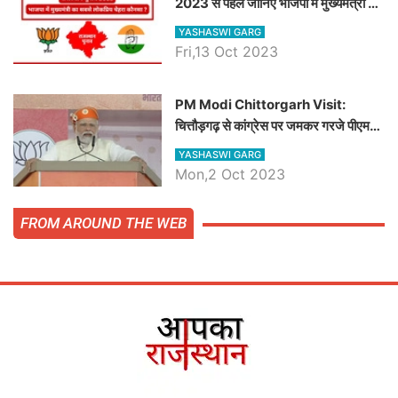
2023 से पहले जानिए भाजपा में मुख्यमंत्री का
सबसे लोकप्रिय चेहरा कौनसा ?
YASHASWI GARG
Fri,13 Oct 2023
PM Modi Chittorgarh Visit:
चित्तौड़गढ़ से कांग्रेस पर जमकर गरजे पीएम
मोदी, जाने प्रधानमंत्री के भाषण की बड़ी
YASHASWI GARG
बातें, देखें वीडियो
Mon,2 Oct 2023
FROM AROUND THE WEB