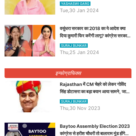
डिप्टी सीएम बनने तक का सफर, एक क्लिक में
YASHASWI GARG
जाने पूरा जीवन परिचय
Tue,30 Jan 2024
वसुंधरा सरकार का 2018 का ये आदेश क्या
दिया कुमारी फिर करेंगी लागू? कांग्रेस सरकार
ने किया था निरस्त
SURAJ BUNKAR
Thu,25 Jan 2024
इन्फोग्राफिक्स
Rajasthan में CM चेहरे को लेकर गोविंद
सिंह डोटासरा का बड़ा बयान आया सामने, जानें
विचार
SURAJ BUNKAR
Thu,30 Nov 2023
Baytoo Assembly Election 2023
कांग्रेस से हरीश चौधरी तो बालाराम मुंड होंगे