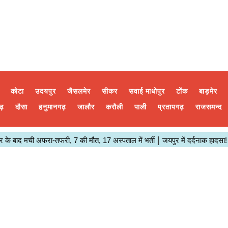
कोटा
उदयपुर
जैसलमेर
सीकर
सवाई माधोपुर
टोंक
बाड़मेर
ढ़
दौसा
हनुमानगढ़
जालौर
करौली
पाली
प्रतापगढ़
राजसमन्द