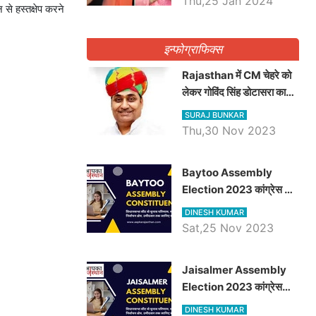
Thu,25 Jan 2024
 से हस्तक्षेप करने
इन्फोग्राफिक्स
Rajasthan में CM चेहरे को
लेकर गोविंद सिंह डोटासरा का
बड़ा बयान आया सामने, जानें
SURAJ BUNKAR
विचार
Thu,30 Nov 2023
Baytoo Assembly
Election 2023 कांग्रेस से
हरीश चौधरी तो बालाराम मुंड होंगे
DINESH KUMAR
भाजपा उम्मीदवार, जानिये बायतू
Sat,25 Nov 2023
विधानसभा सीट के ताजा
समीकरण
​​​​​​​Jaisalmer Assembly
Election 2023 कांग्रेस
रूपा राम मेघवाल तो छोटु सिंह
DINESH KUMAR