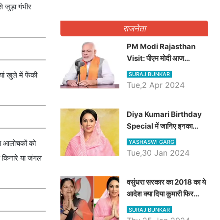
 जुड़ा गंभीर
राजनेता
PM Modi Rajasthan
Visit: पीएम मोदी आज
राजस्थान में कोटपूतली में करेंगे
 खुले में फेंकी
SURAJ BUNKAR
विशाल रैली, एक सभा से 8 सीटों
Tue,2 Apr 2024
पर साधेगें निशाना
Diya Kumari Birthday
Special में जानिए इनका
राजकुमारी से राजस्थान की
YASHASWI GARG
जाय आलोचकों को
डिप्टी सीएम बनने तक का सफर,
Tue,30 Jan 2024
क किनारे या जंगल
एक क्लिक में जाने पूरा जीवन
परिचय
वसुंधरा सरकार का 2018 का ये
आदेश क्या दिया कुमारी फिर
करेंगी लागू? कांग्रेस सरकार ने
SURAJ BUNKAR
किया था निरस्त