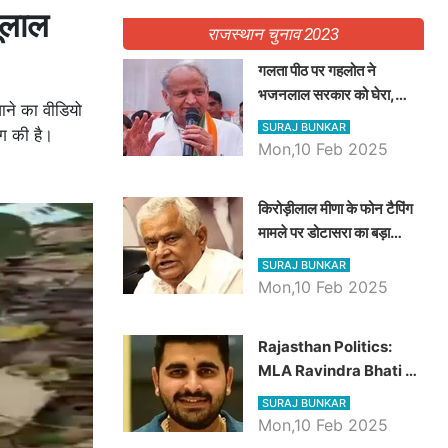
बूलाल
राजस्थान चुनाव 2023
गलता पीठ पर गहलोत ने
भजनलाल सरकार को घेरा,
जाने का वीडियो
Video में देखें अब तक बड़ी
SURAJ BUNKAR
ंग की है।
खबरें
Mon,10 Feb 2025
किरोड़ीलाल मीणा के फोन टैपिंग
मामले पर डोटासरा का बड़ा
आरोप, वीडियो में देखें AZ बड़ी
SURAJ BUNKAR
खबरें
Mon,10 Feb 2025
Rajasthan Politics:
MLA Ravindra Bhati ने
प्रदेश की शिक्षा व्यवस्था पर
SURAJ BUNKAR
उठाए सवाल, Madan
Mon,10 Feb 2025
Dilawar पर हमला करते हुए