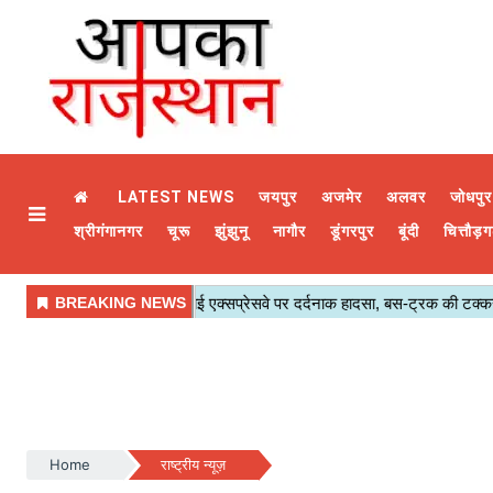
LATEST NEWS
जयपुर
अजमेर
अलवर
जोधपुर
श्रीगंगानगर
चूरू
झुंझुनू
नागौर
डूंगरपुर
बूंदी
चित्तौड़ग
Home
राष्ट्रीय न्यूज़