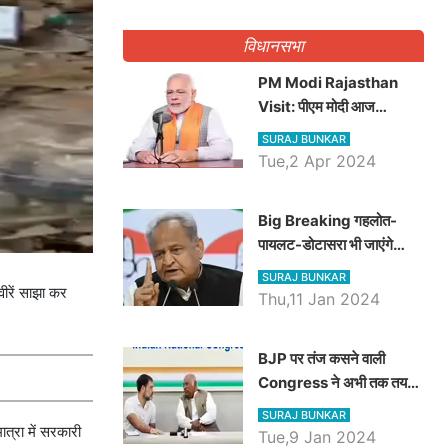
गिनवाये खाली पद
विधानसभा
PM Modi Rajasthan
Visit: पीएम मोदी आज
राजस्थान में कोटपूतली में करेंगे
SURAJ BUNKAR
विशाल रैली, एक सभा से 8 सीटों
Tue,2 Apr 2024
पर साधेगें निशाना
Big Breaking गहलोत-
पायलट-डोटासरा भी जाएंगे
अयोध्या, करेंगे रामलला के दर्शन
SURAJ BUNKAR
वीरें साझा कर
Thu,11 Jan 2024
BJP पर तंज कसने वाली
Congress ने अभी तक तय
नहीं किया नेता प्रतिपक्ष, जानें
SURAJ BUNKAR
कौन होगा दावेदार
ात्रा में सरकारी
Tue,9 Jan 2024