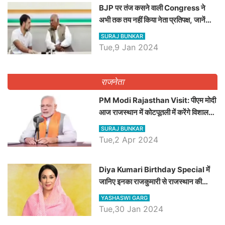
BJP पर तंज कसने वाली Congress ने
अभी तक तय नहीं किया नेता प्रतिपक्ष, जानें
कौन होगा दावेदार
SURAJ BUNKAR
Tue,9 Jan 2024
राजनेता
PM Modi Rajasthan Visit: पीएम मोदी
आज राजस्थान में कोटपूतली में करेंगे विशाल
रैली, एक सभा से 8 सीटों पर साधेगें निशाना
SURAJ BUNKAR
Tue,2 Apr 2024
Diya Kumari Birthday Special में
जानिए इनका राजकुमारी से राजस्थान की
डिप्टी सीएम बनने तक का सफर, एक क्लिक में
YASHASWI GARG
जाने पूरा जीवन परिचय
Tue,30 Jan 2024