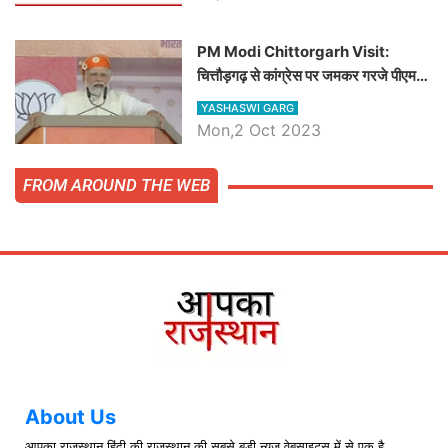
PM Modi Chittorgarh Visit:
चित्तौड़गढ़ से कांग्रेस पर जमकर गरजे पीएम
मोदी, जाने प्रधानमंत्री के भाषण की बड़ी
YASHASWI GARG
बातें, देखें वीडियो
Mon,2 Oct 2023
FROM AROUND THE WEB
About Us
आपका राजस्थान हिंदी की राजस्थान की सबसे बड़ी न्यूज़ वेबसाइट्स में से एक है.