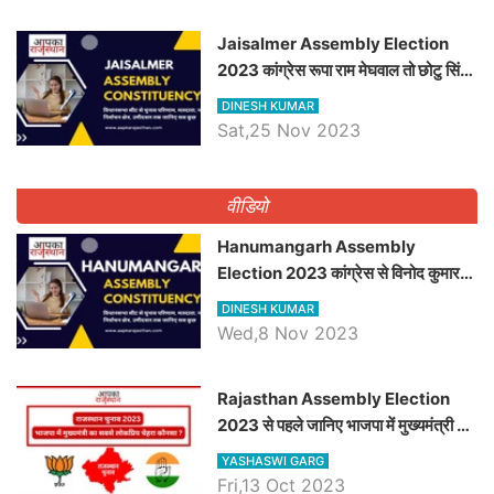
​​​​​​​Jaisalmer Assembly Election
2023 कांग्रेस रूपा राम मेघवाल तो छोटु सिंह
भाटी होंगे भाजपा उम्मीदवार, जानिये जैसलमेर
DINESH KUMAR
विधानसभा सीट के ताजा समीकरण
Sat,25 Nov 2023
वीडियो
Hanumangarh Assembly
Election 2023 कांग्रेस से विनोद कुमार
चौधरी तो अमित चौधरी होंगे भाजपा उम्मीदवार,
DINESH KUMAR
जानिये हनुमानगढ़ विधानसभा सीट के ताजा
Wed,8 Nov 2023
समीकरण
Rajasthan Assembly Election
2023 से पहले जानिए भाजपा में मुख्यमंत्री का
सबसे लोकप्रिय चेहरा कौनसा ?
YASHASWI GARG
Fri,13 Oct 2023