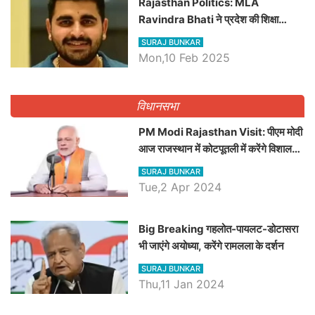
Rajasthan Politics: MLA
Ravindra Bhati ने प्रदेश की शिक्षा
व्यवस्था पर उठाए सवाल, Madan
SURAJ BUNKAR
Dilawar पर हमला करते हुए गिनवाये खाली
Mon,10 Feb 2025
पद
विधानसभा
PM Modi Rajasthan Visit: पीएम मोदी
आज राजस्थान में कोटपूतली में करेंगे विशाल
रैली, एक सभा से 8 सीटों पर साधेगें निशाना
SURAJ BUNKAR
Tue,2 Apr 2024
Big Breaking गहलोत-पायलट-डोटासरा
भी जाएंगे अयोध्या, करेंगे रामलला के दर्शन
SURAJ BUNKAR
Thu,11 Jan 2024