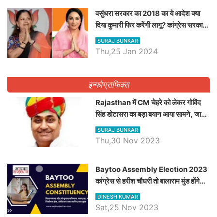
वसुंधरा सरकार का 2018 का ये आदेश क्या
दिया कुमारी फिर करेंगी लागू? कांग्रेस सरकार
ने किया था निरस्त
SURAJ BUNKAR
Thu,25 Jan 2024
इन्फोग्राफिक्स
Rajasthan में CM चेहरे को लेकर गोविंद
सिंह डोटासरा का बड़ा बयान आया सामने, जानें
विचार
SURAJ BUNKAR
Thu,30 Nov 2023
Baytoo Assembly Election 2023
कांग्रेस से हरीश चौधरी तो बालाराम मुंड होंगे
भाजपा उम्मीदवार, जानिये बायतू विधानसभा
DINESH KUMAR
सीट के ताजा समीकरण
Sat,25 Nov 2023