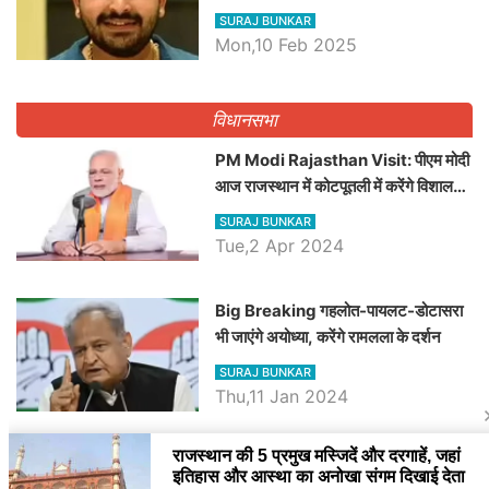
व्यवस्था पर उठाए सवाल, Madan
SURAJ BUNKAR
Dilawar पर हमला करते हुए गिनवाये खाली
Mon,10 Feb 2025
पद
विधानसभा
PM Modi Rajasthan Visit: पीएम मोदी
आज राजस्थान में कोटपूतली में करेंगे विशाल
रैली, एक सभा से 8 सीटों पर साधेगें निशाना
SURAJ BUNKAR
Tue,2 Apr 2024
Big Breaking गहलोत-पायलट-डोटासरा
भी जाएंगे अयोध्या, करेंगे रामलला के दर्शन
SURAJ BUNKAR
Thu,11 Jan 2024
BJP पर तंज कसने वाली Congress ने
अभी तक तय नहीं किया नेता प्रतिपक्ष, जानें