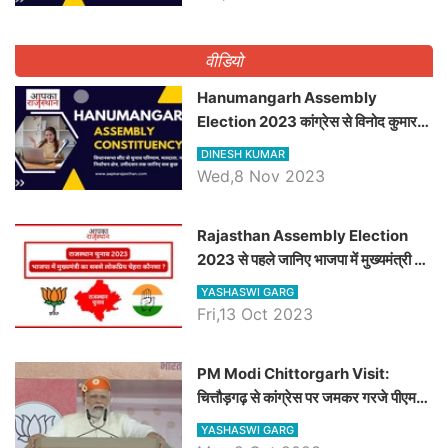
वीडियो
Hanumangarh Assembly
Election 2023 कांग्रेस से विनोद कुमार
चौधरी तो अमित चौधरी होंगे भाजपा उम्मीदवार,
DINESH KUMAR
जानिये हनुमानगढ़ विधानसभा सीट के ताजा
Wed,8 Nov 2023
समीकरण
Rajasthan Assembly Election
2023 से पहले जानिए भाजपा में मुख्यमंत्री का
सबसे लोकप्रिय चेहरा कौनसा ?
YASHASWI GARG
Fri,13 Oct 2023
PM Modi Chittorgarh Visit:
चित्तौड़गढ़ से कांग्रेस पर जमकर गरजे पीएम
मोदी, जाने प्रधानमंत्री के भाषण की बड़ी
YASHASWI GARG
बातें, देखें वीडियो