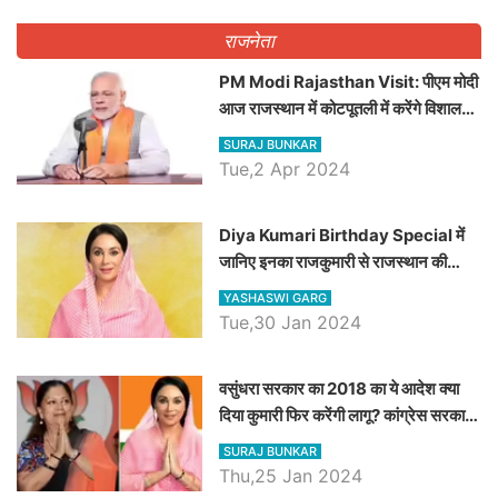
राजनेता
PM Modi Rajasthan Visit: पीएम मोदी
आज राजस्थान में कोटपूतली में करेंगे विशाल
रैली, एक सभा से 8 सीटों पर साधेगें निशाना
SURAJ BUNKAR
Tue,2 Apr 2024
Diya Kumari Birthday Special में
जानिए इनका राजकुमारी से राजस्थान की
डिप्टी सीएम बनने तक का सफर, एक क्लिक में
YASHASWI GARG
जाने पूरा जीवन परिचय
Tue,30 Jan 2024
वसुंधरा सरकार का 2018 का ये आदेश क्या
दिया कुमारी फिर करेंगी लागू? कांग्रेस सरकार
ने किया था निरस्त
SURAJ BUNKAR
Thu,25 Jan 2024