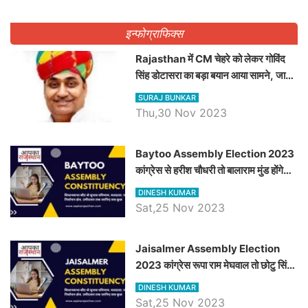
इन्फोग्राफिक्स
Rajasthan में CM चेहरे को लेकर गोविंद
सिंह डोटासरा का बड़ा बयान आया सामने, जानें
विचार
SURAJ BUNKAR
Thu,30 Nov 2023
Baytoo Assembly Election 2023
कांग्रेस से हरीश चौधरी तो बालाराम मुंड होंगे
भाजपा उम्मीदवार, जानिये बायतू विधानसभा
DINESH KUMAR
सीट के ताजा समीकरण
Sat,25 Nov 2023
​​​​​​​Jaisalmer Assembly Election
2023 कांग्रेस रूपा राम मेघवाल तो छोटु सिंह
भाटी होंगे भाजपा उम्मीदवार, जानिये जैसलमेर
DINESH KUMAR
विधानसभा सीट के ताजा समीकरण
Sat,25 Nov 2023