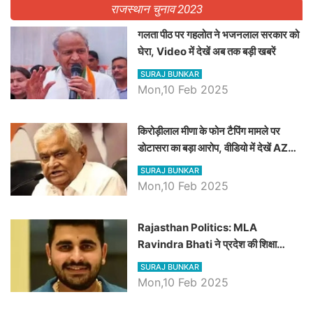
राजस्थान चुनाव 2023
गलता पीठ पर गहलोत ने भजनलाल सरकार को
घेरा, Video में देखें अब तक बड़ी खबरें
SURAJ BUNKAR
Mon,10 Feb 2025
किरोड़ीलाल मीणा के फोन टैपिंग मामले पर
डोटासरा का बड़ा आरोप, वीडियो में देखें AZ
बड़ी खबरें
SURAJ BUNKAR
Mon,10 Feb 2025
Rajasthan Politics: MLA
Ravindra Bhati ने प्रदेश की शिक्षा
व्यवस्था पर उठाए सवाल, Madan
SURAJ BUNKAR
Dilawar पर हमला करते हुए गिनवाये खाली
Mon,10 Feb 2025
पद