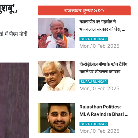
ुशबू',
राजस्थान चुनाव 2023
गलता पीठ पर गहलोत ने
भजनलाल सरकार को घेरा,
ा में पीएम मोदी
Video में देखें अब तक बड़ी
SURAJ BUNKAR
खबरें
Mon,10 Feb 2025
किरोड़ीलाल मीणा के फोन टैपिंग
मामले पर डोटासरा का बड़ा
आरोप, वीडियो में देखें AZ बड़ी
SURAJ BUNKAR
खबरें
Mon,10 Feb 2025
Rajasthan Politics:
MLA Ravindra Bhati ने
प्रदेश की शिक्षा व्यवस्था पर
SURAJ BUNKAR
उठाए सवाल, Madan
Mon,10 Feb 2025
Dilawar पर हमला करते हुए