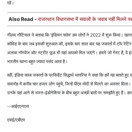
रहें।
Also Read -
राजस्थान विधानसभा में सवालों के जवाब नहीं मिलने प
नीलम नौटियाल ने बताया क‍ि 'इंडियन फ्लेम' हम लोगों ने 2022 में शुरू क‍िया। खाना 
कोव‍िड के बाद जब इसकी शुरुआत की, इसके चार साल बाद यह जकार्ता में टॉप रेट‍िंग वाला
अलावा नॉनवेज और स्‍ट्रीट फूड भी यहां आपको म‍िल जाएंगे। हमारे जो गेस्‍ट हैं, व
भारतीय खाना बहुत ज्‍यादा पसंद आता है।
वहीं, इंडिया क्लब जकार्ता के प्रस‍िडेंट सिद्धार्थ थापरिया ने कहा क‍ि हमें यह बताते 
समारोह में करीब चार हजार लोग पहुंचे, ज‍िन्हें पीएम मोदी से म‍िलने का अवसर म‍िल
उनके यहां आने से भारत-इंडोनेश‍िया के बीच बहुत अच्‍छी बातों पर समझौते हुए हैं। ह
--आईएएनएस
एवाई/एबीएम