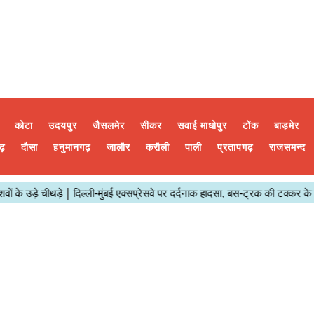
कोटा
उदयपुर
जैसलमेर
सीकर
सवाई माधोपुर
टोंक
बाड़मेर
ढ़
दौसा
हनुमानगढ़
जालौर
करौली
पाली
प्रतापगढ़
राजसमन्द