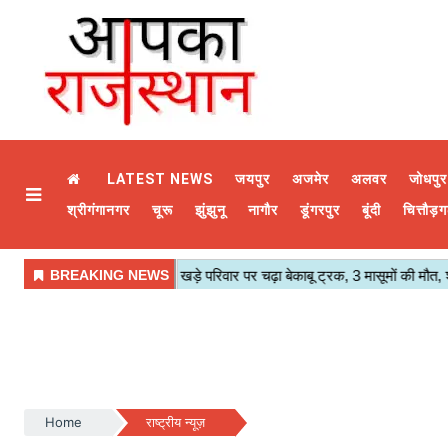
LATEST NEWS
जयपुर
अजमेर
अलवर
जोधपुर
श्रीगंगानगर
चूरू
झुंझुनू
नागौर
डूंगरपुर
बूंदी
चित्तौड़ग
Home
राष्ट्रीय न्यूज़