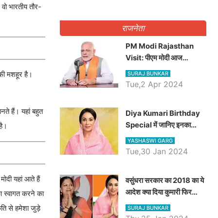
न वो भारतीय तौर-
राजनेता
PM Modi Rajasthan
Visit: पीएम मोदी आज
राजस्थान में कोटपूतली में करेंगे
ाफी मशहूर है।
SURAJ BUNKAR
विशाल रैली, एक सभा से 8 सीटों
Tue,2 Apr 2024
पर साधेगें निशाना
ते हैं। यहां बहुत
Diya Kumari Birthday
Special में जानिए इनका
है।
राजकुमारी से राजस्थान की
YASHASWI GARG
डिप्टी सीएम बनने तक का सफर,
Tue,30 Jan 2024
एक क्लिक में जाने पूरा जीवन
परिचय
ोदी यहां आते हैं
वसुंधरा सरकार का 2018 का ये
आदेश क्या दिया कुमारी फिर
का स्‍वागत करने का
करेंगी लागू? कांग्रेस सरकार ने
‍ि से हमेशा जुड़े
SURAJ BUNKAR
किया था निरस्त