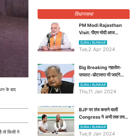
गिनवाये खाली पद
विधानसभा
PM Modi Rajasthan
Visit: पीएम मोदी आज
राजस्थान में कोटपूतली में करेंगे
SURAJ BUNKAR
विशाल रैली, एक सभा से 8 सीटों
Tue,2 Apr 2024
पर साधेगें निशाना
Big Breaking गहलोत-
पायलट-डोटासरा भी जाएंगे
अयोध्या, करेंगे रामलला के दर्शन
SURAJ BUNKAR
ोधन के बाद
Thu,11 Jan 2024
BJP पर तंज कसने वाली
Congress ने अभी तक तय
नहीं किया नेता प्रतिपक्ष, जानें
SURAJ BUNKAR
कौन होगा दावेदार
ै तो क‍िसी ने
Tue,9 Jan 2024