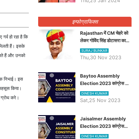
Thu,25 Jan 2024
इन्फोग्राफिक्स
Rajasthan में CM चेहरे को
र्व हो रहा है क‍ि
लेकर गोविंद सिंह डोटासरा का
‍िलती हैं। इस‍के
बड़ा बयान आया सामने, जानें
SURAJ BUNKAR
विचार
आते हैं और उनको
Thu,30 Nov 2023
Baytoo Assembly
र्वक न‍िभाई। इस
Election 2023 कांग्रेस से
व महसूस क‍िया।
हरीश चौधरी तो बालाराम मुंड होंगे
DINESH KUMAR
ी ग्रोथ करे।
भाजपा उम्मीदवार, जानिये बायतू
Sat,25 Nov 2023
विधानसभा सीट के ताजा
समीकरण
​​​​​​​Jaisalmer Assembly
Election 2023 कांग्रेस
रूपा राम मेघवाल तो छोटु सिंह
DINESH KUMAR