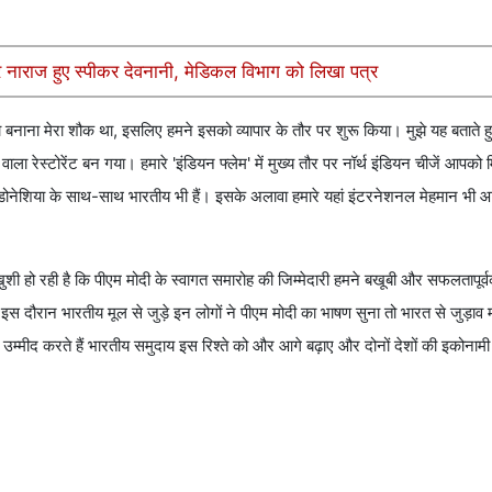
र नाराज हुए स्पीकर देवनानी, मेडिकल विभाग को लिखा पत्र
बनाना मेरा शौक था, इसलिए हमने इसको व्‍यापार के तौर पर शुरू क‍िया। मुझे यह बताते हुए ग
 रेस्‍टोरेंट बन गया। हमारे 'इंडियन फ्लेम' में मुख्‍य तौर पर नॉर्थ इंड‍ियन चीजें आपको म
े इंडोनेश‍िया के साथ-साथ भारतीय भी हैं। इसके अलावा हमारे यहां इंटरनेशनल मेहमान भी 
हुए खुशी हो रही है क‍ि पीएम मोदी के स्‍वागत समारोह की ज‍िम्‍मेदारी हमने बखूबी और सफलतापू
ा। इस दौरान भारतीय मूल से जुड़े इन लोगों ने पीएम मोदी का भाषण सुना तो भारत से जुड़ा
म उम्‍मीद करते हैं भारतीय समुदाय इस र‍िश्‍ते को और आगे बढ़ाए और दोनों देशों की इकोनाम