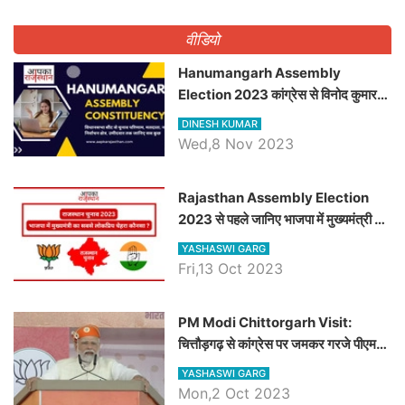
वीडियो
Hanumangarh Assembly
Election 2023 कांग्रेस से विनोद कुमार
चौधरी तो अमित चौधरी होंगे भाजपा उम्मीदवार,
DINESH KUMAR
जानिये हनुमानगढ़ विधानसभा सीट के ताजा
Wed,8 Nov 2023
समीकरण
Rajasthan Assembly Election
2023 से पहले जानिए भाजपा में मुख्यमंत्री का
सबसे लोकप्रिय चेहरा कौनसा ?
YASHASWI GARG
Fri,13 Oct 2023
PM Modi Chittorgarh Visit:
चित्तौड़गढ़ से कांग्रेस पर जमकर गरजे पीएम
मोदी, जाने प्रधानमंत्री के भाषण की बड़ी
YASHASWI GARG
बातें, देखें वीडियो
Mon,2 Oct 2023