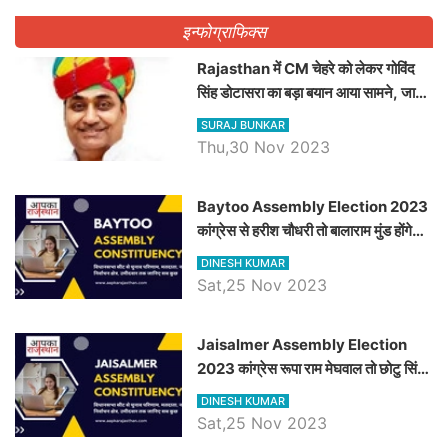
इन्फोग्राफिक्स
Rajasthan में CM चेहरे को लेकर गोविंद
सिंह डोटासरा का बड़ा बयान आया सामने, जानें
विचार
SURAJ BUNKAR
Thu,30 Nov 2023
Baytoo Assembly Election 2023
कांग्रेस से हरीश चौधरी तो बालाराम मुंड होंगे
भाजपा उम्मीदवार, जानिये बायतू विधानसभा
DINESH KUMAR
सीट के ताजा समीकरण
Sat,25 Nov 2023
​​​​​​​Jaisalmer Assembly Election
2023 कांग्रेस रूपा राम मेघवाल तो छोटु सिंह
भाटी होंगे भाजपा उम्मीदवार, जानिये जैसलमेर
DINESH KUMAR
विधानसभा सीट के ताजा समीकरण
Sat,25 Nov 2023