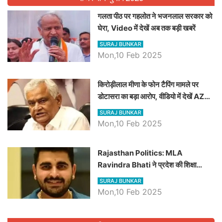
गलता पीठ पर गहलोत ने भजनलाल सरकार को
घेरा, Video में देखें अब तक बड़ी खबरें
SURAJ BUNKAR
Mon,10 Feb 2025
किरोड़ीलाल मीणा के फोन टैपिंग मामले पर
डोटासरा का बड़ा आरोप, वीडियो में देखें AZ
बड़ी खबरें
SURAJ BUNKAR
Mon,10 Feb 2025
Rajasthan Politics: MLA
Ravindra Bhati ने प्रदेश की शिक्षा
व्यवस्था पर उठाए सवाल, Madan
SURAJ BUNKAR
Dilawar पर हमला करते हुए गिनवाये खाली
Mon,10 Feb 2025
पद