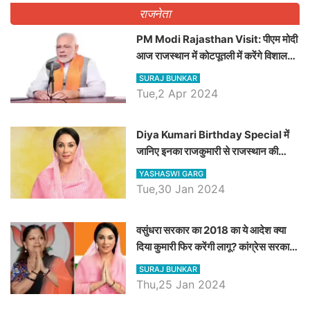
राजनेता
PM Modi Rajasthan Visit: पीएम मोदी
आज राजस्थान में कोटपूतली में करेंगे विशाल
रैली, एक सभा से 8 सीटों पर साधेगें निशाना
SURAJ BUNKAR
Tue,2 Apr 2024
Diya Kumari Birthday Special में
जानिए इनका राजकुमारी से राजस्थान की
डिप्टी सीएम बनने तक का सफर, एक क्लिक में
YASHASWI GARG
जाने पूरा जीवन परिचय
Tue,30 Jan 2024
वसुंधरा सरकार का 2018 का ये आदेश क्या
दिया कुमारी फिर करेंगी लागू? कांग्रेस सरकार
ने किया था निरस्त
SURAJ BUNKAR
Thu,25 Jan 2024