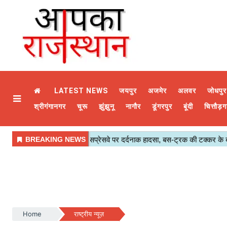
LATEST NEWS
जयपुर
अजमेर
अलवर
जोधपुर
श्रीगंगानगर
चूरू
झुंझुनू
नागौर
डूंगरपुर
बूंदी
चित्तौड़ग
Home
राष्ट्रीय न्यूज़