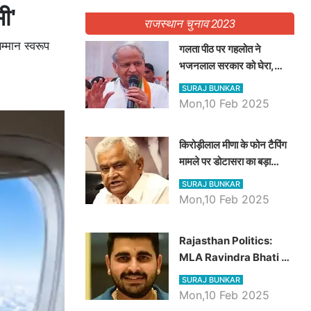
ी'
राजस्थान चुनाव 2023
म्मान स्वरूप
गलता पीठ पर गहलोत ने
भजनलाल सरकार को घेरा,
Video में देखें अब तक बड़ी
SURAJ BUNKAR
खबरें
Mon,10 Feb 2025
किरोड़ीलाल मीणा के फोन टैपिंग
मामले पर डोटासरा का बड़ा
आरोप, वीडियो में देखें AZ बड़ी
SURAJ BUNKAR
खबरें
Mon,10 Feb 2025
Rajasthan Politics:
MLA Ravindra Bhati ने
प्रदेश की शिक्षा व्यवस्था पर
SURAJ BUNKAR
उठाए सवाल, Madan
Mon,10 Feb 2025
Dilawar पर हमला करते हुए