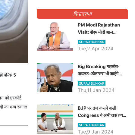
गिनवाये खाली पद
विधानसभा
PM Modi Rajasthan
Visit: पीएम मोदी आज
राजस्थान में कोटपूतली में करेंगे
SURAJ BUNKAR
विशाल रैली, एक सभा से 8 सीटों
Tue,2 Apr 2024
पर साधेगें निशाना
Big Breaking गहलोत-
पायलट-डोटासरा भी जाएंगे
ीं बल्कि 5
अयोध्या, करेंगे रामलला के दर्शन
SURAJ BUNKAR
Thu,11 Jan 2024
ान को एस्कॉर्ट
दी का भव्य स्वागत
BJP पर तंज कसने वाली
Congress ने अभी तक तय
नहीं किया नेता प्रतिपक्ष, जानें
SURAJ BUNKAR
कौन होगा दावेदार
Tue,9 Jan 2024