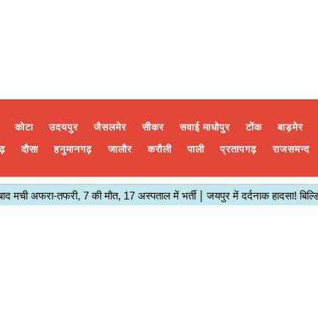
कोटा
उदयपुर
जैसलमेर
सीकर
सवाई माधोपुर
टोंक
बाड़मेर
ढ़
दौसा
हनुमानगढ़
जालौर
करौली
पाली
प्रतापगढ़
राजसमन्द