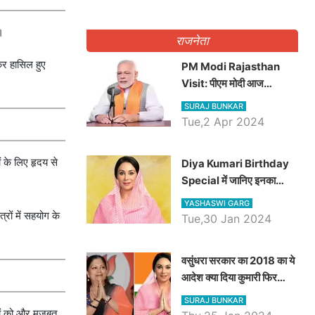
।
राजनेता
ेकर हासिल हुए
PM Modi Rajasthan
Visit: पीएम मोदी आज
राजस्थान में कोटपूतली में करेंगे
SURAJ BUNKAR
विशाल रैली, एक सभा से 8 सीटों
Tue,2 Apr 2024
पर साधेगें निशाना
ं के लिए हृदय से
Diya Kumari Birthday
Special में जानिए इनका
राजकुमारी से राजस्थान की
YASHASWI GARG
डिप्टी सीएम बनने तक का सफर,
्रों में सहयोग के
Tue,30 Jan 2024
एक क्लिक में जाने पूरा जीवन
परिचय
वसुंधरा सरकार का 2018 का ये
आदेश क्या दिया कुमारी फिर
करेंगी लागू? कांग्रेस सरकार ने
SURAJ BUNKAR
किया था निरस्त
धों को और मजबूत