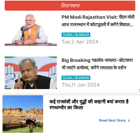
विधानसभा
PM Modi Rajasthan Visit: पीएम मोदी
आज राजस्थान में कोटपूतली में करेंगे विशाल
रैली, एक सभा से 8 सीटों पर साधेगें निशाना
SURAJ BUNKAR
Tue,2 Apr 2024
Big Breaking गहलोत-पायलट-डोटासरा
भी जाएंगे अयोध्या, करेंगे रामलला के दर्शन
SURAJ BUNKAR
Thu,11 Jan 2024
BJP पर तंज कसने वाली Congress ने
अभी तक तय नहीं किया नेता प्रतिपक्ष, जानें
कौन होगा दावेदार
SURAJ BUNKAR
Tue,9 Jan 2024