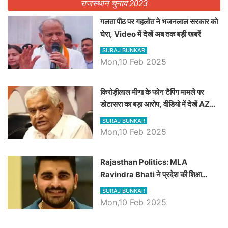
राजस्थान चुनाव 2023
गलता पीठ पर गहलोत ने भजनलाल सरकार को
घेरा, Video में देखें अब तक बड़ी खबरें
SURAJ BUNKAR
Mon,10 Feb 2025
किरोड़ीलाल मीणा के फोन टैपिंग मामले पर
डोटासरा का बड़ा आरोप, वीडियो में देखें AZ
बड़ी खबरें
SURAJ BUNKAR
Mon,10 Feb 2025
Rajasthan Politics: MLA
Ravindra Bhati ने प्रदेश की शिक्षा
व्यवस्था पर उठाए सवाल, Madan
SURAJ BUNKAR
Dilawar पर हमला करते हुए गिनवाये खाली
Mon,10 Feb 2025
पद