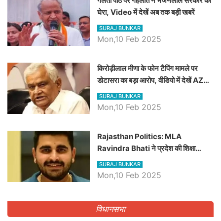
गलता पीठ पर गहलोत ने भजनलाल सरकार को
घेरा, Video में देखें अब तक बड़ी खबरें
SURAJ BUNKAR
Mon,10 Feb 2025
किरोड़ीलाल मीणा के फोन टैपिंग मामले पर
डोटासरा का बड़ा आरोप, वीडियो में देखें AZ
बड़ी खबरें
SURAJ BUNKAR
Mon,10 Feb 2025
Rajasthan Politics: MLA
Ravindra Bhati ने प्रदेश की शिक्षा
व्यवस्था पर उठाए सवाल, Madan
SURAJ BUNKAR
Dilawar पर हमला करते हुए गिनवाये खाली
Mon,10 Feb 2025
पद
विधानसभा