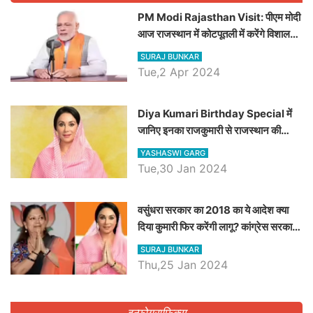
PM Modi Rajasthan Visit: पीएम मोदी
आज राजस्थान में कोटपूतली में करेंगे विशाल
रैली, एक सभा से 8 सीटों पर साधेगें निशाना
SURAJ BUNKAR
Tue,2 Apr 2024
Diya Kumari Birthday Special में
जानिए इनका राजकुमारी से राजस्थान की
डिप्टी सीएम बनने तक का सफर, एक क्लिक में
YASHASWI GARG
जाने पूरा जीवन परिचय
Tue,30 Jan 2024
वसुंधरा सरकार का 2018 का ये आदेश क्या
दिया कुमारी फिर करेंगी लागू? कांग्रेस सरकार
ने किया था निरस्त
SURAJ BUNKAR
Thu,25 Jan 2024
इन्फोग्राफिक्स