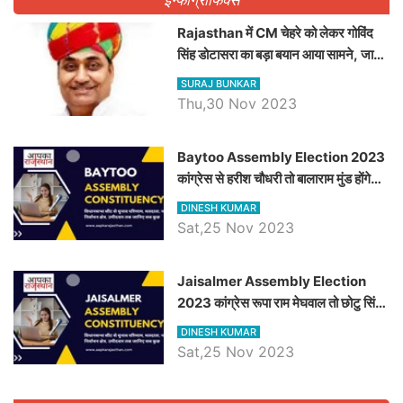
Rajasthan में CM चेहरे को लेकर गोविंद
सिंह डोटासरा का बड़ा बयान आया सामने, जानें
विचार
SURAJ BUNKAR
Thu,30 Nov 2023
Baytoo Assembly Election 2023
कांग्रेस से हरीश चौधरी तो बालाराम मुंड होंगे
भाजपा उम्मीदवार, जानिये बायतू विधानसभा
DINESH KUMAR
सीट के ताजा समीकरण
Sat,25 Nov 2023
​​​​​​​Jaisalmer Assembly Election
2023 कांग्रेस रूपा राम मेघवाल तो छोटु सिंह
भाटी होंगे भाजपा उम्मीदवार, जानिये जैसलमेर
DINESH KUMAR
विधानसभा सीट के ताजा समीकरण
Sat,25 Nov 2023