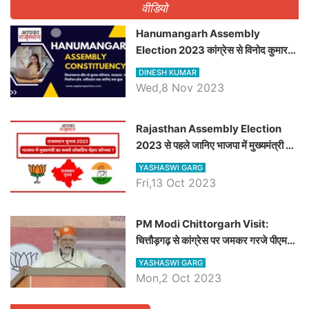
वीडियो
Hanumangarh Assembly
Election 2023 कांग्रेस से विनोद कुमार
चौधरी तो अमित चौधरी होंगे भाजपा उम्मीदवार,
DINESH KUMAR
जानिये हनुमानगढ़ विधानसभा सीट के ताजा
Wed,8 Nov 2023
समीकरण
Rajasthan Assembly Election
2023 से पहले जानिए भाजपा में मुख्यमंत्री का
सबसे लोकप्रिय चेहरा कौनसा ?
YASHASWI GARG
Fri,13 Oct 2023
PM Modi Chittorgarh Visit:
चित्तौड़गढ़ से कांग्रेस पर जमकर गरजे पीएम
मोदी, जाने प्रधानमंत्री के भाषण की बड़ी
YASHASWI GARG
बातें, देखें वीडियो
Mon,2 Oct 2023