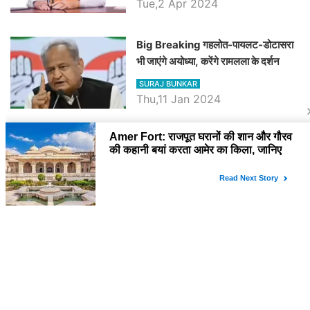
Tue,2 Apr 2024
Big Breaking गहलोत-पायलट-डोटासरा
भी जाएंगे अयोध्या, करेंगे रामलला के दर्शन
SURAJ BUNKAR
Thu,11 Jan 2024
BJP पर तंज कसने वाली Congress ने
अभी तक तय नहीं किया नेता प्रतिपक्ष, जानें
कौन होगा दावेदार
SURAJ BUNKAR
Tue,9 Jan 2024
राजनेता
PM Modi Rajasthan Visit: पीएम मोदी
आज राजस्थान में कोटपूतली में करेंगे विशाल
रैली, एक सभा से 8 सीटों पर साधेगें निशाना
SURAJ BUNKAR