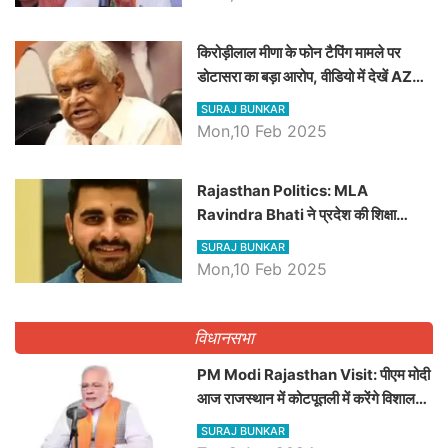
किरोड़ीलाल मीणा के फोन टैपिंग मामले पर
डोटासरा का बड़ा आरोप, वीडियो में देखें AZ
बड़ी खबरें
SURAJ BUNKAR
Mon,10 Feb 2025
Rajasthan Politics: MLA
Ravindra Bhati ने प्रदेश की शिक्षा
व्यवस्था पर उठाए सवाल, Madan
SURAJ BUNKAR
Dilawar पर हमला करते हुए गिनवाये खाली
Mon,10 Feb 2025
पद
विधानसभा
PM Modi Rajasthan Visit: पीएम मोदी
आज राजस्थान में कोटपूतली में करेंगे विशाल
रैली, एक सभा से 8 सीटों पर साधेगें निशाना
SURAJ BUNKAR