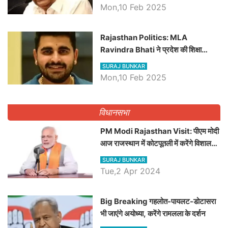
Mon,10 Feb 2025
Rajasthan Politics: MLA
Ravindra Bhati ने प्रदेश की शिक्षा
व्यवस्था पर उठाए सवाल, Madan
SURAJ BUNKAR
Dilawar पर हमला करते हुए गिनवाये खाली
Mon,10 Feb 2025
पद
विधानसभा
PM Modi Rajasthan Visit: पीएम मोदी
आज राजस्थान में कोटपूतली में करेंगे विशाल
रैली, एक सभा से 8 सीटों पर साधेगें निशाना
SURAJ BUNKAR
Tue,2 Apr 2024
Big Breaking गहलोत-पायलट-डोटासरा
भी जाएंगे अयोध्या, करेंगे रामलला के दर्शन
SURAJ BUNKAR