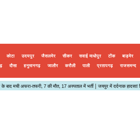
कोटा
उदयपुर
जैसलमेर
सीकर
सवाई माधोपुर
टोंक
बाड़मेर
ढ़
दौसा
हनुमानगढ़
जालौर
करौली
पाली
प्रतापगढ़
राजसमन्द