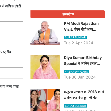
60 से अधिक छोटी
राजनेता
PM Modi Rajasthan
Visit: पीएम मोदी आज
राजस्थान में कोटपूतली में करेंगे
SURAJ BUNKAR
विशाल रैली, एक सभा से 8 सीटों
Tue,2 Apr 2024
पर साधेगें निशाना
राष्ट्रीय
Diya Kumari Birthday
Special में जानिए इनका
राजकुमारी से राजस्थान की
YASHASWI GARG
डिप्टी सीएम बनने तक का सफर,
Tue,30 Jan 2024
एक क्लिक में जाने पूरा जीवन
ब के ध्वज वाला
परिचय
वसुंधरा सरकार का 2018 का ये
आदेश क्या दिया कुमारी फिर
करेंगी लागू? कांग्रेस सरकार ने
SURAJ BUNKAR
किया था निरस्त