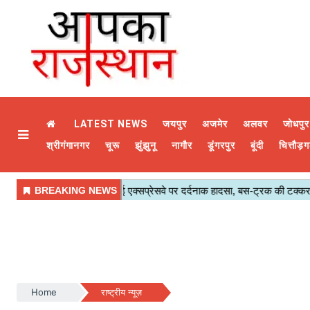
LATEST NEWS
जयपुर
अजमेर
अलवर
जोधपुर
श्रीगंगानगर
चूरू
झुंझुनू
नागौर
डूंगरपुर
बूंदी
चित्तौड़ग
Home
राष्ट्रीय न्यूज़