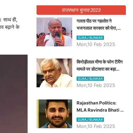
राजस्थान चुनाव 2023
। साथ ही,
गलता पीठ पर गहलोत ने
व बढ़ाने के
भजनलाल सरकार को घेरा,
Video में देखें अब तक बड़ी
SURAJ BUNKAR
खबरें
Mon,10 Feb 2025
किरोड़ीलाल मीणा के फोन टैपिंग
मामले पर डोटासरा का बड़ा
आरोप, वीडियो में देखें AZ बड़ी
SURAJ BUNKAR
खबरें
Mon,10 Feb 2025
Rajasthan Politics:
MLA Ravindra Bhati ने
प्रदेश की शिक्षा व्यवस्था पर
SURAJ BUNKAR
उठाए सवाल, Madan
Mon,10 Feb 2025
Dilawar पर हमला करते हुए