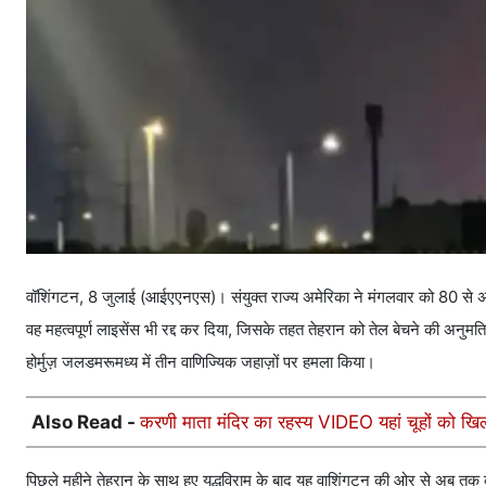
वॉशिंगटन, 8 जुलाई (आईएएनएस)। संयुक्त राज्य अमेरिका ने मंगलवार को 80 से अध
वह महत्वपूर्ण लाइसेंस भी रद्द कर दिया, जिसके तहत तेहरान को तेल बेचने की अनुमत
होर्मुज़ जलडमरूमध्य में तीन वाणिज्यिक जहाज़ों पर हमला किया।
Also Read -
करणी माता मंदिर का रहस्य VIDEO यहां चूहों को खिल
पिछले महीने तेहरान के साथ हुए युद्धविराम के बाद यह वाशिंगटन की ओर से अब तक की 