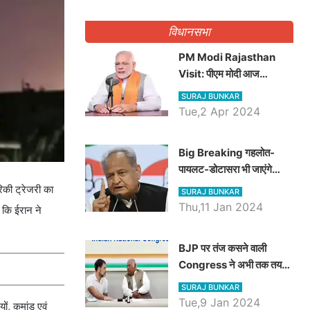
गिनवाये खाली पद
विधानसभा
PM Modi Rajasthan
Visit: पीएम मोदी आज
राजस्थान में कोटपूतली में करेंगे
SURAJ BUNKAR
विशाल रैली, एक सभा से 8 सीटों
Tue,2 Apr 2024
पर साधेगें निशाना
Big Breaking गहलोत-
पायलट-डोटासरा भी जाएंगे
अयोध्या, करेंगे रामलला के दर्शन
िकी ट्रेजरी का
SURAJ BUNKAR
Thu,11 Jan 2024
ै कि ईरान ने
BJP पर तंज कसने वाली
Congress ने अभी तक तय
नहीं किया नेता प्रतिपक्ष, जानें
SURAJ BUNKAR
कौन होगा दावेदार
Tue,9 Jan 2024
ों, कमांड एवं