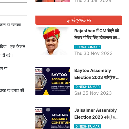
Thu,25 Jan 2024
इन्फोग्राफिक्स
 जाने या उसका
Rajasthan में CM चेहरे को
लेकर गोविंद सिंह डोटासरा का
बड़ा बयान आया सामने, जानें
र दिया। इस फैसले
SURAJ BUNKAR
विचार
Thu,30 Nov 2023
कर दी गई।
यम या
Baytoo Assembly
Election 2023 कांग्रेस से
हरीश चौधरी तो बालाराम मुंड होंगे
DINESH KUMAR
ं तरह के दबाव की
भाजपा उम्मीदवार, जानिये बायतू
Sat,25 Nov 2023
विधानसभा सीट के ताजा
समीकरण
​​​​​​​Jaisalmer Assembly
Election 2023 कांग्रेस
रूपा राम मेघवाल तो छोटु सिंह
DINESH KUMAR