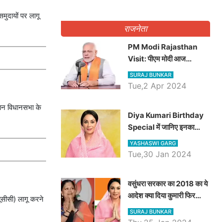
मुदायों पर लागू
राजनेता
PM Modi Rajasthan
Visit: पीएम मोदी आज
राजस्थान में कोटपूतली में करेंगे
SURAJ BUNKAR
विशाल रैली, एक सभा से 8 सीटों
Tue,2 Apr 2024
पर साधेगें निशाना
थान विधानसभा के
Diya Kumari Birthday
Special में जानिए इनका
राजकुमारी से राजस्थान की
YASHASWI GARG
डिप्टी सीएम बनने तक का सफर,
Tue,30 Jan 2024
एक क्लिक में जाने पूरा जीवन
परिचय
वसुंधरा सरकार का 2018 का ये
आदेश क्या दिया कुमारी फिर
यूसीसी) लागू करने
करेंगी लागू? कांग्रेस सरकार ने
SURAJ BUNKAR
किया था निरस्त