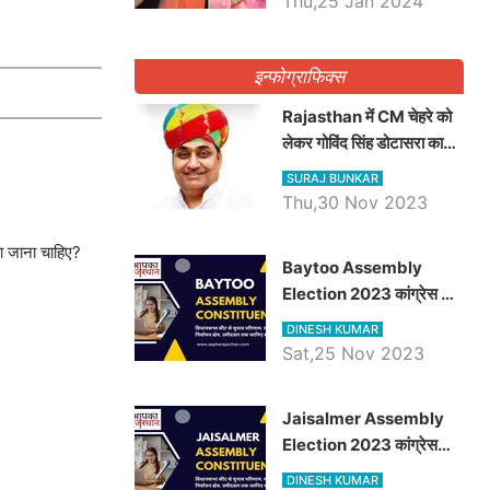
Thu,25 Jan 2024
इन्फोग्राफिक्स
Rajasthan में CM चेहरे को
लेकर गोविंद सिंह डोटासरा का
बड़ा बयान आया सामने, जानें
SURAJ BUNKAR
विचार
Thu,30 Nov 2023
या जाना चाहिए?
Baytoo Assembly
Election 2023 कांग्रेस से
हरीश चौधरी तो बालाराम मुंड होंगे
DINESH KUMAR
भाजपा उम्मीदवार, जानिये बायतू
Sat,25 Nov 2023
विधानसभा सीट के ताजा
समीकरण
​​​​​​​Jaisalmer Assembly
Election 2023 कांग्रेस
रूपा राम मेघवाल तो छोटु सिंह
DINESH KUMAR