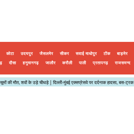
कोटा
उदयपुर
जैसलमेर
सीकर
सवाई माधोपुर
टोंक
बाड़मेर
ढ़
दौसा
हनुमानगढ़
जालौर
करौली
पाली
प्रतापगढ़
राजसमन्द