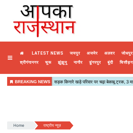
LATEST NEWS
जयपुर
अजमेर
अलवर
जोधपुर
श्रीगंगानगर
चूरू
झुंझुनू
नागौर
डूंगरपुर
बूंदी
चित्तौड़ग
Home
राष्ट्रीय न्यूज़