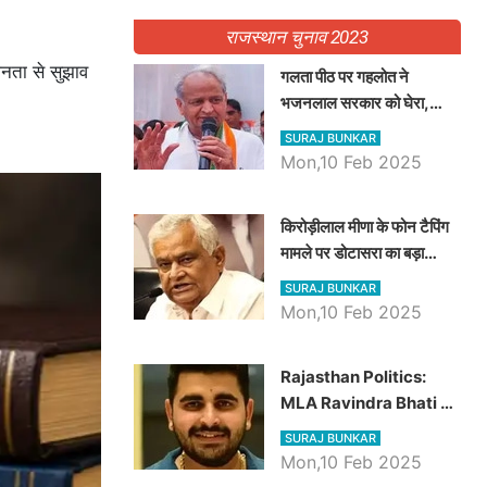
राजस्थान चुनाव 2023
जनता से सुझाव
गलता पीठ पर गहलोत ने
भजनलाल सरकार को घेरा,
Video में देखें अब तक बड़ी
SURAJ BUNKAR
खबरें
Mon,10 Feb 2025
किरोड़ीलाल मीणा के फोन टैपिंग
मामले पर डोटासरा का बड़ा
आरोप, वीडियो में देखें AZ बड़ी
SURAJ BUNKAR
खबरें
Mon,10 Feb 2025
Rajasthan Politics:
MLA Ravindra Bhati ने
प्रदेश की शिक्षा व्यवस्था पर
SURAJ BUNKAR
उठाए सवाल, Madan
Mon,10 Feb 2025
Dilawar पर हमला करते हुए