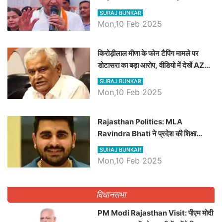
SURAJ BUNKAR
Mon,10 Feb 2025
किरोड़ीलाल मीणा के फोन टैपिंग मामले पर
डोटासरा का बड़ा आरोप, वीडियो में देखें AZ
बड़ी खबरें
SURAJ BUNKAR
Mon,10 Feb 2025
Rajasthan Politics: MLA
Ravindra Bhati ने प्रदेश की शिक्षा
व्यवस्था पर उठाए सवाल, Madan
SURAJ BUNKAR
Dilawar पर हमला करते हुए गिनवाये खाली
Mon,10 Feb 2025
पद
विधानसभा
PM Modi Rajasthan Visit: पीएम मोदी