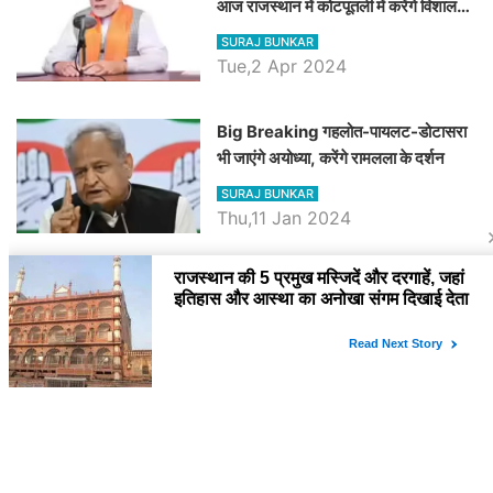
आज राजस्थान में कोटपूतली में करेंगे विशाल
रैली, एक सभा से 8 सीटों पर साधेगें निशाना
SURAJ BUNKAR
Tue,2 Apr 2024
Big Breaking गहलोत-पायलट-डोटासरा
भी जाएंगे अयोध्या, करेंगे रामलला के दर्शन
SURAJ BUNKAR
Thu,11 Jan 2024
BJP पर तंज कसने वाली Congress ने
अभी तक तय नहीं किया नेता प्रतिपक्ष, जानें
कौन होगा दावेदार
SURAJ BUNKAR
Tue,9 Jan 2024
राजनेता
PM Modi Rajasthan Visit: पीएम मोदी