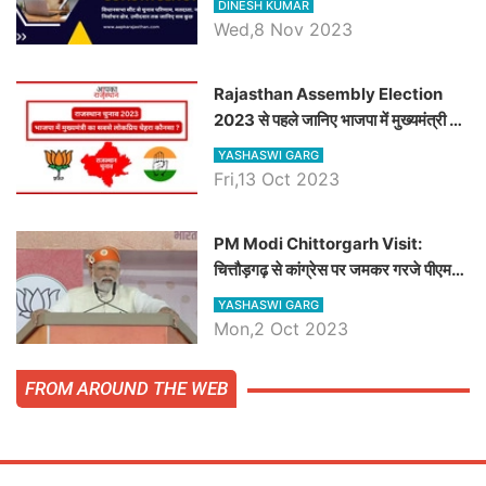
DINESH KUMAR
जानिये हनुमानगढ़ विधानसभा सीट के ताजा
Wed,8 Nov 2023
समीकरण
Rajasthan Assembly Election
2023 से पहले जानिए भाजपा में मुख्यमंत्री का
सबसे लोकप्रिय चेहरा कौनसा ?
YASHASWI GARG
Fri,13 Oct 2023
PM Modi Chittorgarh Visit:
चित्तौड़गढ़ से कांग्रेस पर जमकर गरजे पीएम
मोदी, जाने प्रधानमंत्री के भाषण की बड़ी
YASHASWI GARG
बातें, देखें वीडियो
Mon,2 Oct 2023
FROM AROUND THE WEB