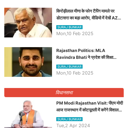
किरोड़ीलाल मीणा के फोन टैपिंग मामले पर
डोटासरा का बड़ा आरोप, वीडियो में देखें AZ
बड़ी खबरें
SURAJ BUNKAR
Mon,10 Feb 2025
Rajasthan Politics: MLA
Ravindra Bhati ने प्रदेश की शिक्षा
व्यवस्था पर उठाए सवाल, Madan
SURAJ BUNKAR
Dilawar पर हमला करते हुए गिनवाये खाली
Mon,10 Feb 2025
पद
विधानसभा
PM Modi Rajasthan Visit: पीएम मोदी
आज राजस्थान में कोटपूतली में करेंगे विशाल
रैली, एक सभा से 8 सीटों पर साधेगें निशाना
SURAJ BUNKAR
Tue,2 Apr 2024