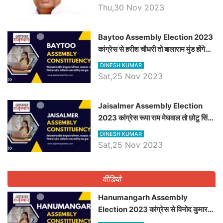
Thu,30 Nov 2023
Baytoo Assembly Election 2023
कांग्रेस से हरीश चौधरी तो बालाराम मुंड होंगे
भाजपा उम्मीदवार, जानिये बायतू विधानसभा
DINESH KUMAR
सीट के ताजा समीकरण
Sat,25 Nov 2023
​​​​​​​Jaisalmer Assembly Election
2023 कांग्रेस रूपा राम मेघवाल तो छोटु सिंह
भाटी होंगे भाजपा उम्मीदवार, जानिये जैसलमेर
DINESH KUMAR
विधानसभा सीट के ताजा समीकरण
Sat,25 Nov 2023
वीडियो
Hanumangarh Assembly
Election 2023 कांग्रेस से विनोद कुमार
चौधरी तो अमित चौधरी होंगे भाजपा उम्मीदवार,