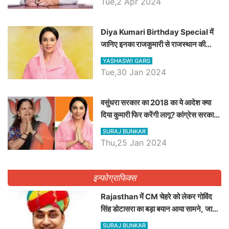
Tue,2 Apr 2024
Diya Kumari Birthday Special में
जानिए इनका राजकुमारी से राजस्थान की
डिप्टी सीएम बनने तक का सफर, एक क्लिक में
YASHASWI GARG
जाने पूरा जीवन परिचय
Tue,30 Jan 2024
वसुंधरा सरकार का 2018 का ये आदेश क्या
दिया कुमारी फिर करेंगी लागू? कांग्रेस सरकार
ने किया था निरस्त
SURAJ BUNKAR
Thu,25 Jan 2024
इन्फोग्राफिक्स
Rajasthan में CM चेहरे को लेकर गोविंद
सिंह डोटासरा का बड़ा बयान आया सामने, जानें
विचार
SURAJ BUNKAR