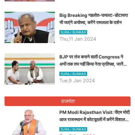
Big Breaking गहलोत-पायलट-डोटासरा
भी जाएंगे अयोध्या, करेंगे रामलला के दर्शन
SURAJ BUNKAR
Thu,11 Jan 2024
BJP पर तंज कसने वाली Congress ने
अभी तक तय नहीं किया नेता प्रतिपक्ष, जानें
कौन होगा दावेदार
SURAJ BUNKAR
Tue,9 Jan 2024
राजनेता
PM Modi Rajasthan Visit: पीएम मोदी
आज राजस्थान में कोटपूतली में करेंगे विशाल
रैली, एक सभा से 8 सीटों पर साधेगें निशाना
SURAJ BUNKAR