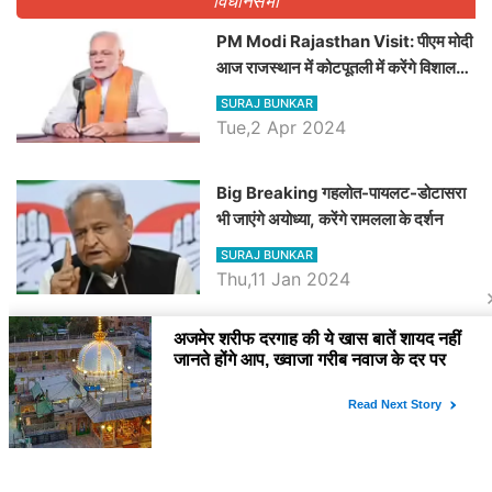
विधानसभा
PM Modi Rajasthan Visit: पीएम मोदी
आज राजस्थान में कोटपूतली में करेंगे विशाल
रैली, एक सभा से 8 सीटों पर साधेगें निशाना
SURAJ BUNKAR
Tue,2 Apr 2024
Big Breaking गहलोत-पायलट-डोटासरा
भी जाएंगे अयोध्या, करेंगे रामलला के दर्शन
SURAJ BUNKAR
Thu,11 Jan 2024
BJP पर तंज कसने वाली Congress ने
अभी तक तय नहीं किया नेता प्रतिपक्ष, जानें
कौन होगा दावेदार
SURAJ BUNKAR
Tue,9 Jan 2024