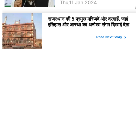
Thu,11 Jan 2024
BJP पर तंज कसने वाली Congress ने
अभी तक तय नहीं किया नेता प्रतिपक्ष, जानें
कौन होगा दावेदार
SURAJ BUNKAR
Tue,9 Jan 2024
राजनेता
PM Modi Rajasthan Visit: पीएम मोदी
आज राजस्थान में कोटपूतली में करेंगे विशाल
रैली, एक सभा से 8 सीटों पर साधेगें निशाना
SURAJ BUNKAR
Tue,2 Apr 2024
Diya Kumari Birthday Special में
जानिए इनका राजकुमारी से राजस्थान की
डिप्टी सीएम बनने तक का सफर, एक क्लिक में
YASHASWI GARG