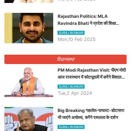
Rajasthan Politics: MLA
Ravindra Bhati ने प्रदेश की शिक्षा
व्यवस्था पर उठाए सवाल, Madan
SURAJ BUNKAR
Dilawar पर हमला करते हुए गिनवाये खाली
Mon,10 Feb 2025
पद
विधानसभा
PM Modi Rajasthan Visit: पीएम मोदी
आज राजस्थान में कोटपूतली में करेंगे विशाल
रैली, एक सभा से 8 सीटों पर साधेगें निशाना
SURAJ BUNKAR
Tue,2 Apr 2024
Big Breaking गहलोत-पायलट-डोटासरा
भी जाएंगे अयोध्या, करेंगे रामलला के दर्शन
SURAJ BUNKAR