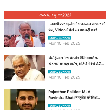
राजस्थान चुनाव 2023
गलता पीठ पर गहलोत ने भजनलाल सरकार को
घेरा, Video में देखें अब तक बड़ी खबरें
SURAJ BUNKAR
Mon,10 Feb 2025
किरोड़ीलाल मीणा के फोन टैपिंग मामले पर
डोटासरा का बड़ा आरोप, वीडियो में देखें AZ
बड़ी खबरें
SURAJ BUNKAR
Mon,10 Feb 2025
Rajasthan Politics: MLA
Ravindra Bhati ने प्रदेश की शिक्षा
व्यवस्था पर उठाए सवाल, Madan
SURAJ BUNKAR
Dilawar पर हमला करते हुए गिनवाये खाली