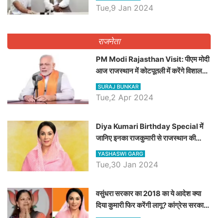
Tue,9 Jan 2024
राजनेता
PM Modi Rajasthan Visit: पीएम मोदी
आज राजस्थान में कोटपूतली में करेंगे विशाल
रैली, एक सभा से 8 सीटों पर साधेगें निशाना
SURAJ BUNKAR
Tue,2 Apr 2024
Diya Kumari Birthday Special में
जानिए इनका राजकुमारी से राजस्थान की
डिप्टी सीएम बनने तक का सफर, एक क्लिक में
YASHASWI GARG
जाने पूरा जीवन परिचय
Tue,30 Jan 2024
वसुंधरा सरकार का 2018 का ये आदेश क्या
दिया कुमारी फिर करेंगी लागू? कांग्रेस सरकार
ने किया था निरस्त