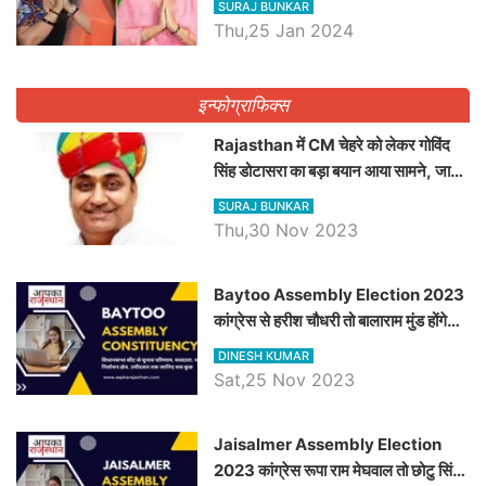
SURAJ BUNKAR
Thu,25 Jan 2024
इन्फोग्राफिक्स
Rajasthan में CM चेहरे को लेकर गोविंद
सिंह डोटासरा का बड़ा बयान आया सामने, जानें
विचार
SURAJ BUNKAR
Thu,30 Nov 2023
Baytoo Assembly Election 2023
कांग्रेस से हरीश चौधरी तो बालाराम मुंड होंगे
भाजपा उम्मीदवार, जानिये बायतू विधानसभा
DINESH KUMAR
सीट के ताजा समीकरण
Sat,25 Nov 2023
​​​​​​​Jaisalmer Assembly Election
2023 कांग्रेस रूपा राम मेघवाल तो छोटु सिंह