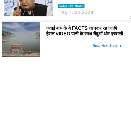
SURAJ BUNKAR
Thu,11 Jan 2024
BJP पर तंज कसने वाली Congress ने
अभी तक तय नहीं किया नेता प्रतिपक्ष, जानें
कौन होगा दावेदार
SURAJ BUNKAR
Tue,9 Jan 2024
राजनेता
PM Modi Rajasthan Visit: पीएम मोदी
आज राजस्थान में कोटपूतली में करेंगे विशाल
रैली, एक सभा से 8 सीटों पर साधेगें निशाना
SURAJ BUNKAR
Tue,2 Apr 2024
Diya Kumari Birthday Special में
जानिए इनका राजकुमारी से राजस्थान की