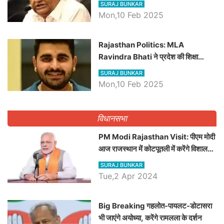
SURAJ BUNKAR
Mon,10 Feb 2025
Rajasthan Politics: MLA
Ravindra Bhati ने प्रदेश की शिक्षा
व्यवस्था पर उठाए सवाल, Madan
SURAJ BUNKAR
Dilawar पर हमला करते हुए गिनवाये खाली
Mon,10 Feb 2025
पद
विधानसभा
PM Modi Rajasthan Visit: पीएम मोदी
आज राजस्थान में कोटपूतली में करेंगे विशाल
रैली, एक सभा से 8 सीटों पर साधेगें निशाना
SURAJ BUNKAR
Tue,2 Apr 2024
Big Breaking गहलोत-पायलट-डोटासरा
भी जाएंगे अयोध्या, करेंगे रामलला के दर्शन