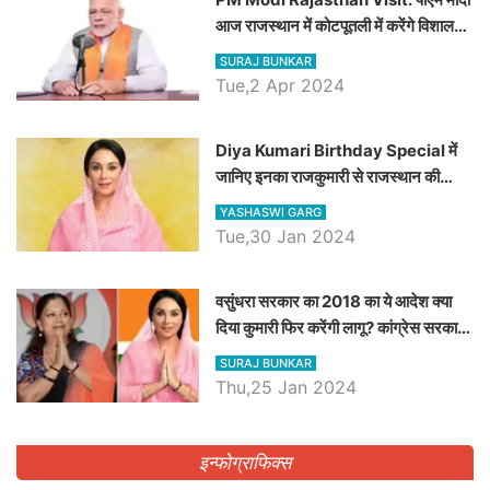
आज राजस्थान में कोटपूतली में करेंगे विशाल
रैली, एक सभा से 8 सीटों पर साधेगें निशाना
SURAJ BUNKAR
Tue,2 Apr 2024
Diya Kumari Birthday Special में
जानिए इनका राजकुमारी से राजस्थान की
डिप्टी सीएम बनने तक का सफर, एक क्लिक में
YASHASWI GARG
जाने पूरा जीवन परिचय
Tue,30 Jan 2024
वसुंधरा सरकार का 2018 का ये आदेश क्या
दिया कुमारी फिर करेंगी लागू? कांग्रेस सरकार
ने किया था निरस्त
SURAJ BUNKAR
Thu,25 Jan 2024
इन्फोग्राफिक्स