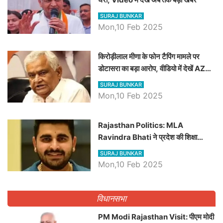
SURAJ BUNKAR
Mon,10 Feb 2025
किरोड़ीलाल मीणा के फोन टैपिंग मामले पर
डोटासरा का बड़ा आरोप, वीडियो में देखें AZ
बड़ी खबरें
SURAJ BUNKAR
Mon,10 Feb 2025
Rajasthan Politics: MLA
Ravindra Bhati ने प्रदेश की शिक्षा
व्यवस्था पर उठाए सवाल, Madan
SURAJ BUNKAR
Dilawar पर हमला करते हुए गिनवाये खाली
Mon,10 Feb 2025
पद
विधानसभा
PM Modi Rajasthan Visit: पीएम मोदी