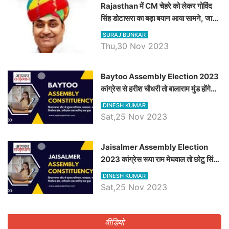
Rajasthan में CM चेहरे को लेकर गोविंद
सिंह डोटासरा का बड़ा बयान आया सामने, जानें
विचार
SURAJ BUNKAR
Thu,30 Nov 2023
Baytoo Assembly Election 2023
कांग्रेस से हरीश चौधरी तो बालाराम मुंड होंगे
भाजपा उम्मीदवार, जानिये बायतू विधानसभा
DINESH KUMAR
सीट के ताजा समीकरण
Sat,25 Nov 2023
​​​​​​​Jaisalmer Assembly Election
2023 कांग्रेस रूपा राम मेघवाल तो छोटु सिंह
भाटी होंगे भाजपा उम्मीदवार, जानिये जैसलमेर
DINESH KUMAR
विधानसभा सीट के ताजा समीकरण
Sat,25 Nov 2023
वीडियो