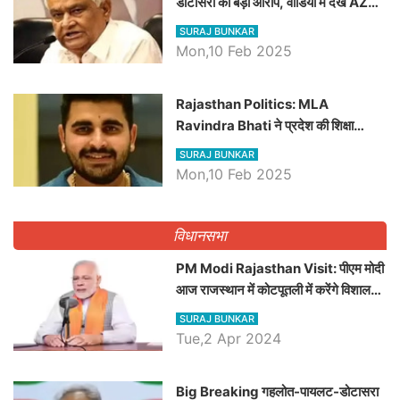
डोटासरा का बड़ा आरोप, वीडियो में देखें AZ
बड़ी खबरें
SURAJ BUNKAR
Mon,10 Feb 2025
Rajasthan Politics: MLA
Ravindra Bhati ने प्रदेश की शिक्षा
व्यवस्था पर उठाए सवाल, Madan
SURAJ BUNKAR
Dilawar पर हमला करते हुए गिनवाये खाली
Mon,10 Feb 2025
पद
विधानसभा
PM Modi Rajasthan Visit: पीएम मोदी
आज राजस्थान में कोटपूतली में करेंगे विशाल
रैली, एक सभा से 8 सीटों पर साधेगें निशाना
SURAJ BUNKAR
Tue,2 Apr 2024
Big Breaking गहलोत-पायलट-डोटासरा