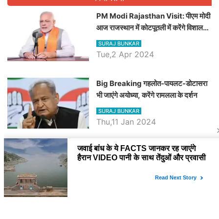
PM Modi Rajasthan Visit: पीएम मोदी
आज राजस्थान में कोटपूतली में करेंगे विशाल
रैली, एक सभा से 8 सीटों पर साधेगें निशाना
SURAJ BUNKAR
Tue,2 Apr 2024
Big Breaking गहलोत-पायलट-डोटासरा
भी जाएंगे अयोध्या, करेंगे रामलला के दर्शन
SURAJ BUNKAR
Thu,11 Jan 2024
BJP पर तंज कसने वाली Congress ने
अभी तक तय नहीं किया नेता प्रतिपक्ष, जानें
कौन होगा दावेदार
SURAJ BUNKAR
Tue,9 Jan 2024