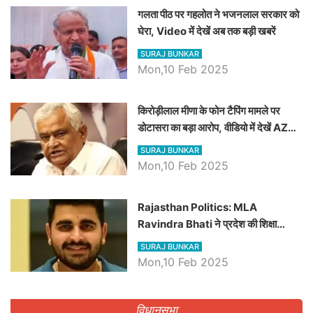
गलता पीठ पर गहलोत ने भजनलाल सरकार को
घेरा, Video में देखें अब तक बड़ी खबरें
SURAJ BUNKAR
Mon,10 Feb 2025
किरोड़ीलाल मीणा के फोन टैपिंग मामले पर
डोटासरा का बड़ा आरोप, वीडियो में देखें AZ
बड़ी खबरें
SURAJ BUNKAR
Mon,10 Feb 2025
Rajasthan Politics: MLA
Ravindra Bhati ने प्रदेश की शिक्षा
व्यवस्था पर उठाए सवाल, Madan
SURAJ BUNKAR
Dilawar पर हमला करते हुए गिनवाये खाली
Mon,10 Feb 2025
पद
विधानसभा