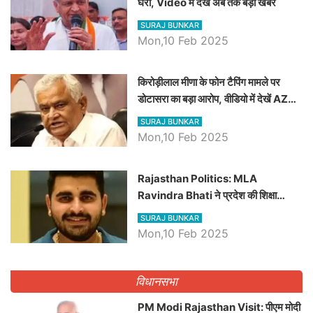
घेरा, Video में देखें अब तक बड़ी खबरें
SURAJ BUNKAR
Mon,10 Feb 2025
किरोड़ीलाल मीणा के फोन टैपिंग मामले पर
डोटासरा का बड़ा आरोप, वीडियो में देखें AZ
बड़ी खबरें
SURAJ BUNKAR
Mon,10 Feb 2025
Rajasthan Politics: MLA
Ravindra Bhati ने प्रदेश की शिक्षा
व्यवस्था पर उठाए सवाल, Madan
SURAJ BUNKAR
Dilawar पर हमला करते हुए गिनवाये खाली
Mon,10 Feb 2025
पद
विधानसभा
PM Modi Rajasthan Visit: पीएम मोदी