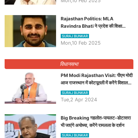
Mon,10 Feb 2025
Rajasthan Politics: MLA
Ravindra Bhati ने प्रदेश की शिक्षा
व्यवस्था पर उठाए सवाल, Madan
SURAJ BUNKAR
Dilawar पर हमला करते हुए गिनवाये खाली
Mon,10 Feb 2025
पद
विधानसभा
PM Modi Rajasthan Visit: पीएम मोदी
आज राजस्थान में कोटपूतली में करेंगे विशाल
रैली, एक सभा से 8 सीटों पर साधेगें निशाना
SURAJ BUNKAR
Tue,2 Apr 2024
Big Breaking गहलोत-पायलट-डोटासरा
भी जाएंगे अयोध्या, करेंगे रामलला के दर्शन
SURAJ BUNKAR