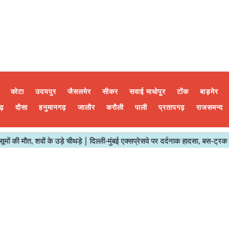
कोटा
उदयपुर
जैसलमेर
सीकर
सवाई माधोपुर
टोंक
बाड़मेर
ढ़
दौसा
हनुमानगढ़
जालौर
करौली
पाली
प्रतापगढ़
राजसमन्द