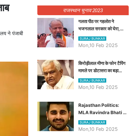
जाब
राजस्थान चुनाव 2023
गलता पीठ पर गहलोत ने
भजनलाल सरकार को घेरा,
ालय ने पंजाबी
Video में देखें अब तक बड़ी
SURAJ BUNKAR
खबरें
Mon,10 Feb 2025
किरोड़ीलाल मीणा के फोन टैपिंग
मामले पर डोटासरा का बड़ा
आरोप, वीडियो में देखें AZ बड़ी
SURAJ BUNKAR
खबरें
Mon,10 Feb 2025
Rajasthan Politics:
MLA Ravindra Bhati ने
प्रदेश की शिक्षा व्यवस्था पर
SURAJ BUNKAR
उठाए सवाल, Madan
Mon,10 Feb 2025
Dilawar पर हमला करते हुए