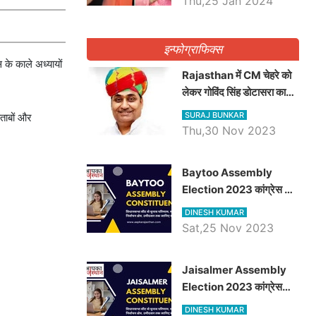
Thu,25 Jan 2024
इन्फोग्राफिक्स
 के काले अध्यायों
Rajasthan में CM चेहरे को
लेकर गोविंद सिंह डोटासरा का
बड़ा बयान आया सामने, जानें
SURAJ BUNKAR
िताबों और
विचार
Thu,30 Nov 2023
Baytoo Assembly
Election 2023 कांग्रेस से
हरीश चौधरी तो बालाराम मुंड होंगे
DINESH KUMAR
भाजपा उम्मीदवार, जानिये बायतू
Sat,25 Nov 2023
विधानसभा सीट के ताजा
समीकरण
​​​​​​​Jaisalmer Assembly
Election 2023 कांग्रेस
रूपा राम मेघवाल तो छोटु सिंह
DINESH KUMAR