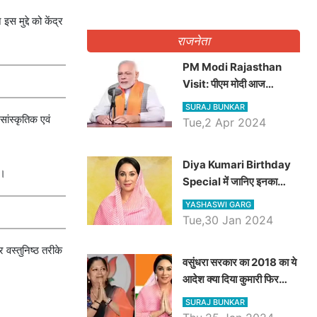
स मुद्दे को केंद्र
राजनेता
PM Modi Rajasthan
Visit: पीएम मोदी आज
राजस्थान में कोटपूतली में करेंगे
SURAJ BUNKAR
विशाल रैली, एक सभा से 8 सीटों
सांस्कृतिक एवं
Tue,2 Apr 2024
पर साधेगें निशाना
Diya Kumari Birthday
े।
Special में जानिए इनका
राजकुमारी से राजस्थान की
YASHASWI GARG
डिप्टी सीएम बनने तक का सफर,
Tue,30 Jan 2024
एक क्लिक में जाने पूरा जीवन
परिचय
वस्तुनिष्ठ तरीके
वसुंधरा सरकार का 2018 का ये
आदेश क्या दिया कुमारी फिर
करेंगी लागू? कांग्रेस सरकार ने
SURAJ BUNKAR
किया था निरस्त