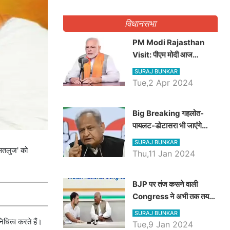
गिनवाये खाली पद
विधानसभा
PM Modi Rajasthan
Visit: पीएम मोदी आज
राजस्थान में कोटपूतली में करेंगे
SURAJ BUNKAR
विशाल रैली, एक सभा से 8 सीटों
Tue,2 Apr 2024
पर साधेगें निशाना
Big Breaking गहलोत-
पायलट-डोटासरा भी जाएंगे
अयोध्या, करेंगे रामलला के दर्शन
SURAJ BUNKAR
'सतलुज' को
Thu,11 Jan 2024
BJP पर तंज कसने वाली
Congress ने अभी तक तय
नहीं किया नेता प्रतिपक्ष, जानें
SURAJ BUNKAR
कौन होगा दावेदार
धित्व करते हैं।
Tue,9 Jan 2024