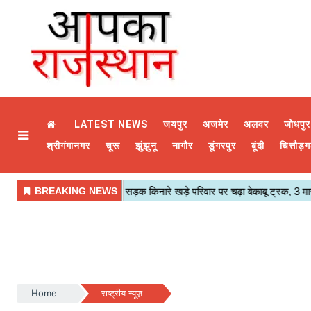
LATEST NEWS
जयपुर
अजमेर
अलवर
जोधपुर
श्रीगंगानगर
चूरू
झुंझुनू
नागौर
डूंगरपुर
बूंदी
चित्तौड़ग
Home
राष्ट्रीय न्यूज़