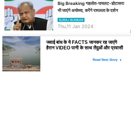
Big Breaking गहलोत-पायलट-डोटासरा
भी जाएंगे अयोध्या, करेंगे रामलला के दर्शन
SURAJ BUNKAR
Thu,11 Jan 2024
BJP पर तंज कसने वाली Congress ने
अभी तक तय नहीं किया नेता प्रतिपक्ष, जानें
कौन होगा दावेदार
SURAJ BUNKAR
Tue,9 Jan 2024
राजनेता
PM Modi Rajasthan Visit: पीएम मोदी
आज राजस्थान में कोटपूतली में करेंगे विशाल
रैली, एक सभा से 8 सीटों पर साधेगें निशाना
SURAJ BUNKAR
Tue,2 Apr 2024