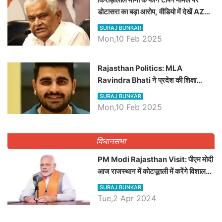
डोटासरा का बड़ा आरोप, वीडियो में देखें AZ
बड़ी खबरें
SURAJ BUNKAR
Mon,10 Feb 2025
Rajasthan Politics: MLA
Ravindra Bhati ने प्रदेश की शिक्षा
व्यवस्था पर उठाए सवाल, Madan
SURAJ BUNKAR
Dilawar पर हमला करते हुए गिनवाये खाली
Mon,10 Feb 2025
पद
विधानसभा
PM Modi Rajasthan Visit: पीएम मोदी
आज राजस्थान में कोटपूतली में करेंगे विशाल
रैली, एक सभा से 8 सीटों पर साधेगें निशाना
SURAJ BUNKAR
Tue,2 Apr 2024