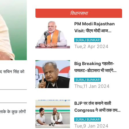
गिनवाये खाली पद
विधानसभा
PM Modi Rajasthan
Visit: पीएम मोदी आज
राजस्थान में कोटपूतली में करेंगे
SURAJ BUNKAR
विशाल रैली, एक सभा से 8 सीटों
Tue,2 Apr 2024
पर साधेगें निशाना
Big Breaking गहलोत-
पायलट-डोटासरा भी जाएंगे
षद सचिन सिंह को
अयोध्या, करेंगे रामलला के दर्शन
SURAJ BUNKAR
Thu,11 Jan 2024
BJP पर तंज कसने वाली
Congress ने अभी तक तय
ाके के कुछ लोगों
नहीं किया नेता प्रतिपक्ष, जानें
SURAJ BUNKAR
कौन होगा दावेदार
Tue,9 Jan 2024