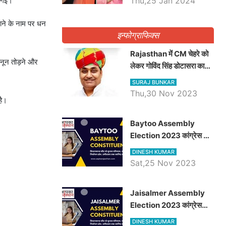
Thu,25 Jan 2024
ी गई।
लाने के नाम पर धन
इन्फोग्राफिक्स
Rajasthan में CM चेहरे को
नून तोड़ने और
लेकर गोविंद सिंह डोटासरा का
बड़ा बयान आया सामने, जानें
SURAJ BUNKAR
विचार
Thu,30 Nov 2023
है।
Baytoo Assembly
Election 2023 कांग्रेस से
हरीश चौधरी तो बालाराम मुंड होंगे
DINESH KUMAR
भाजपा उम्मीदवार, जानिये बायतू
Sat,25 Nov 2023
विधानसभा सीट के ताजा
समीकरण
​​​​​​​Jaisalmer Assembly
Election 2023 कांग्रेस
रूपा राम मेघवाल तो छोटु सिंह
DINESH KUMAR