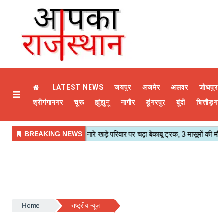
LATEST NEWS
जयपुर
अजमेर
अलवर
जोधपुर
श्रीगंगानगर
चूरू
झुंझुनू
नागौर
डूंगरपुर
बूंदी
चित्तौड़ग
Home
राष्ट्रीय न्यूज़