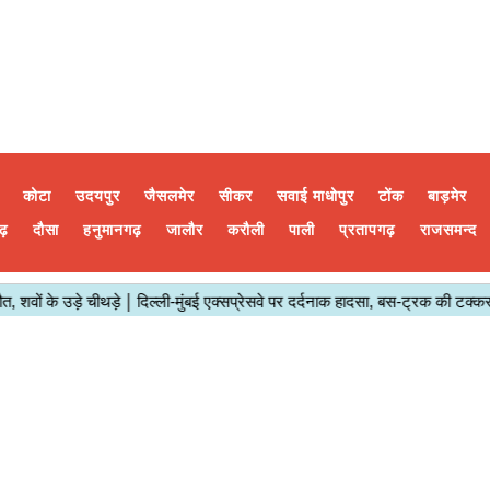
कोटा
उदयपुर
जैसलमेर
सीकर
सवाई माधोपुर
टोंक
बाड़मेर
ढ़
दौसा
हनुमानगढ़
जालौर
करौली
पाली
प्रतापगढ़
राजसमन्द