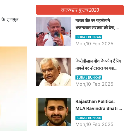
राजस्थान चुनाव 2023
 के तृणमूल
गलता पीठ पर गहलोत ने
भजनलाल सरकार को घेरा,
Video में देखें अब तक बड़ी
SURAJ BUNKAR
खबरें
Mon,10 Feb 2025
किरोड़ीलाल मीणा के फोन टैपिंग
मामले पर डोटासरा का बड़ा
आरोप, वीडियो में देखें AZ बड़ी
SURAJ BUNKAR
खबरें
Mon,10 Feb 2025
Rajasthan Politics:
MLA Ravindra Bhati ने
प्रदेश की शिक्षा व्यवस्था पर
SURAJ BUNKAR
उठाए सवाल, Madan
Mon,10 Feb 2025
Dilawar पर हमला करते हुए