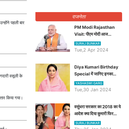
राजनेता
न्होंने पहली बार
PM Modi Rajasthan
Visit: पीएम मोदी आज
राजस्थान में कोटपूतली में करेंगे
SURAJ BUNKAR
विशाल रैली, एक सभा से 8 सीटों
Tue,2 Apr 2024
पर साधेगें निशाना
Diya Kumari Birthday
Special में जानिए इनका
ंगदारी वसूली के
राजकुमारी से राजस्थान की
YASHASWI GARG
डिप्टी सीएम बनने तक का सफर,
Tue,30 Jan 2024
एक क्लिक में जाने पूरा जीवन
फ्तार किया गया।
परिचय
वसुंधरा सरकार का 2018 का ये
आदेश क्या दिया कुमारी फिर
करेंगी लागू? कांग्रेस सरकार ने
SURAJ BUNKAR
किया था निरस्त