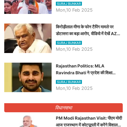
SURAJ BUNKAR
Mon,10 Feb 2025
किरोड़ीलाल मीणा के फोन टैपिंग मामले पर
डोटासरा का बड़ा आरोप, वीडियो में देखें AZ
बड़ी खबरें
SURAJ BUNKAR
Mon,10 Feb 2025
Rajasthan Politics: MLA
Ravindra Bhati ने प्रदेश की शिक्षा
व्यवस्था पर उठाए सवाल, Madan
SURAJ BUNKAR
Dilawar पर हमला करते हुए गिनवाये खाली
Mon,10 Feb 2025
पद
विधानसभा
PM Modi Rajasthan Visit: पीएम मोदी
आज राजस्थान में कोटपूतली में करेंगे विशाल