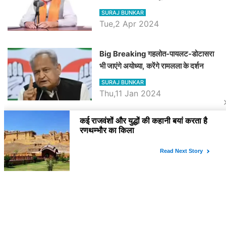
रैली, एक सभा से 8 सीटों पर साधेगें निशाना
SURAJ BUNKAR
Tue,2 Apr 2024
Big Breaking गहलोत-पायलट-डोटासरा
भी जाएंगे अयोध्या, करेंगे रामलला के दर्शन
SURAJ BUNKAR
Thu,11 Jan 2024
BJP पर तंज कसने वाली Congress ने
अभी तक तय नहीं किया नेता प्रतिपक्ष, जानें
कौन होगा दावेदार
SURAJ BUNKAR
Tue,9 Jan 2024
राजनेता
PM Modi Rajasthan Visit: पीएम मोदी