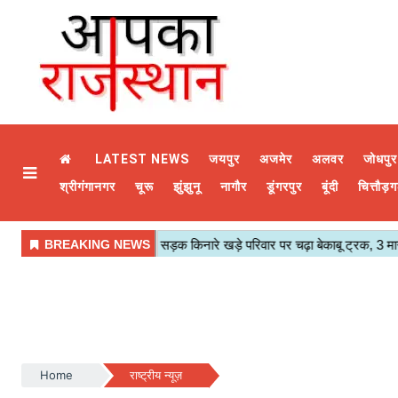
LATEST NEWS
जयपुर
अजमेर
अलवर
जोधपुर
श्रीगंगानगर
चूरू
झुंझुनू
नागौर
डूंगरपुर
बूंदी
चित्तौड़ग
Home
राष्ट्रीय न्यूज़