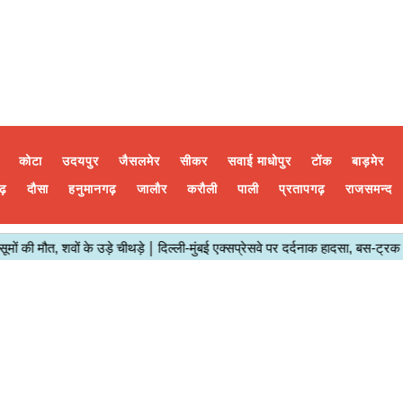
कोटा
उदयपुर
जैसलमेर
सीकर
सवाई माधोपुर
टोंक
बाड़मेर
ढ़
दौसा
हनुमानगढ़
जालौर
करौली
पाली
प्रतापगढ़
राजसमन्द