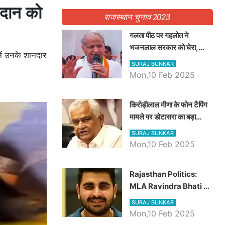
ोगदान को
राजस्थान चुनाव 2023
गलता पीठ पर गहलोत ने
भजनलाल सरकार को घेरा,
में उनके शानदार
Video में देखें अब तक बड़ी
SURAJ BUNKAR
खबरें
Mon,10 Feb 2025
किरोड़ीलाल मीणा के फोन टैपिंग
मामले पर डोटासरा का बड़ा
आरोप, वीडियो में देखें AZ बड़ी
SURAJ BUNKAR
खबरें
Mon,10 Feb 2025
Rajasthan Politics:
MLA Ravindra Bhati ने
प्रदेश की शिक्षा व्यवस्था पर
SURAJ BUNKAR
उठाए सवाल, Madan
Mon,10 Feb 2025
Dilawar पर हमला करते हुए