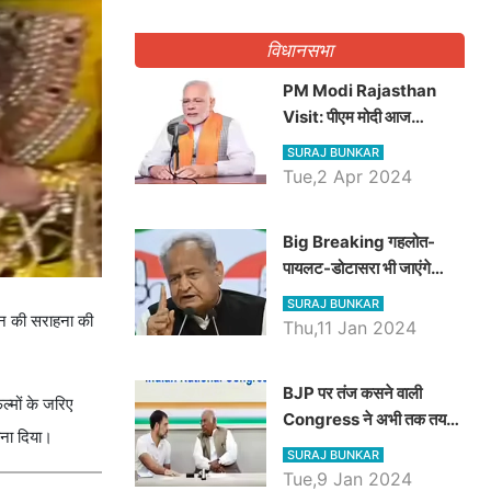
गिनवाये खाली पद
विधानसभा
PM Modi Rajasthan
Visit: पीएम मोदी आज
राजस्थान में कोटपूतली में करेंगे
SURAJ BUNKAR
विशाल रैली, एक सभा से 8 सीटों
Tue,2 Apr 2024
पर साधेगें निशाना
Big Breaking गहलोत-
पायलट-डोटासरा भी जाएंगे
अयोध्या, करेंगे रामलला के दर्शन
SURAJ BUNKAR
दान की सराहना की
Thu,11 Jan 2024
BJP पर तंज कसने वाली
ल्मों के जरिए
Congress ने अभी तक तय
 बना दिया।
नहीं किया नेता प्रतिपक्ष, जानें
SURAJ BUNKAR
कौन होगा दावेदार
Tue,9 Jan 2024