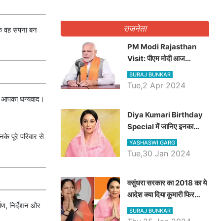
राजनेता
ल्कि वह सपना बन
PM Modi Rajasthan
Visit: पीएम मोदी आज
राजस्थान में कोटपूतली में करेंगे
SURAJ BUNKAR
विशाल रैली, एक सभा से 8 सीटों
Tue,2 Apr 2024
पर साधेगें निशाना
िए आपका धन्यवाद।
Diya Kumari Birthday
Special में जानिए इनका
के पूरे परिवार से
राजकुमारी से राजस्थान की
YASHASWI GARG
डिप्टी सीएम बनने तक का सफर,
Tue,30 Jan 2024
एक क्लिक में जाने पूरा जीवन
परिचय
वसुंधरा सरकार का 2018 का ये
आदेश क्या दिया कुमारी फिर
माण, निर्देशन और
करेंगी लागू? कांग्रेस सरकार ने
SURAJ BUNKAR
किया था निरस्त