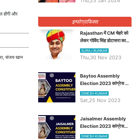
Thu,25 Jan 2024
िल होंगी और
इन्फोग्राफिक्स
Rajasthan में CM चेहरे को
लेकर गोविंद सिंह डोटासरा का
बड़ा बयान आया सामने, जानें
SURAJ BUNKAR
विचार
Thu,30 Nov 2023
ेहरा, संजय खान
Baytoo Assembly
Election 2023 कांग्रेस से
हरीश चौधरी तो बालाराम मुंड होंगे
DINESH KUMAR
भाजपा उम्मीदवार, जानिये बायतू
Sat,25 Nov 2023
विधानसभा सीट के ताजा
समीकरण
​​​​​​​Jaisalmer Assembly
Election 2023 कांग्रेस
रूपा राम मेघवाल तो छोटु सिंह
DINESH KUMAR