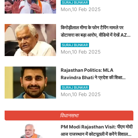
SURAJ BUNKAR
Mon,10 Feb 2025
किरोड़ीलाल मीणा के फोन टैपिंग मामले पर
डोटासरा का बड़ा आरोप, वीडियो में देखें AZ
बड़ी खबरें
SURAJ BUNKAR
Mon,10 Feb 2025
Rajasthan Politics: MLA
Ravindra Bhati ने प्रदेश की शिक्षा
व्यवस्था पर उठाए सवाल, Madan
SURAJ BUNKAR
Dilawar पर हमला करते हुए गिनवाये खाली
Mon,10 Feb 2025
पद
विधानसभा
PM Modi Rajasthan Visit: पीएम मोदी
आज राजस्थान में कोटपूतली में करेंगे विशाल