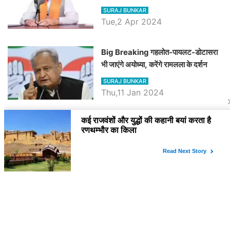
रैली, एक सभा से 8 सीटों पर साधेगें निशाना
SURAJ BUNKAR
Tue,2 Apr 2024
Big Breaking गहलोत-पायलट-डोटासरा
भी जाएंगे अयोध्या, करेंगे रामलला के दर्शन
SURAJ BUNKAR
Thu,11 Jan 2024
BJP पर तंज कसने वाली Congress ने
अभी तक तय नहीं किया नेता प्रतिपक्ष, जानें
कौन होगा दावेदार
SURAJ BUNKAR
Tue,9 Jan 2024
राजनेता
PM Modi Rajasthan Visit: पीएम मोदी
आज राजस्थान में कोटपूतली में करेंगे विशाल