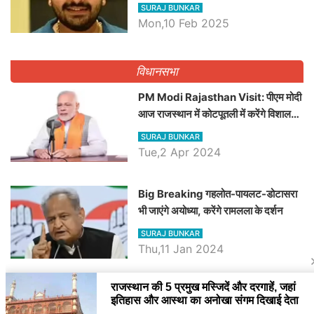
व्यवस्था पर उठाए सवाल, Madan
SURAJ BUNKAR
Dilawar पर हमला करते हुए गिनवाये खाली
Mon,10 Feb 2025
पद
विधानसभा
PM Modi Rajasthan Visit: पीएम मोदी
आज राजस्थान में कोटपूतली में करेंगे विशाल
रैली, एक सभा से 8 सीटों पर साधेगें निशाना
SURAJ BUNKAR
Tue,2 Apr 2024
Big Breaking गहलोत-पायलट-डोटासरा
भी जाएंगे अयोध्या, करेंगे रामलला के दर्शन
SURAJ BUNKAR
Thu,11 Jan 2024
BJP पर तंज कसने वाली Congress ने
अभी तक तय नहीं किया नेता प्रतिपक्ष, जानें