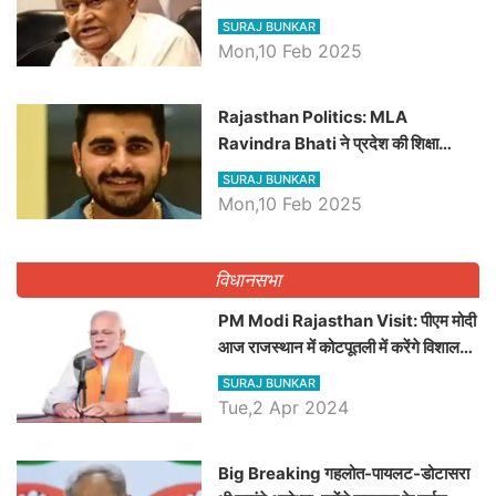
बड़ी खबरें
SURAJ BUNKAR
Mon,10 Feb 2025
Rajasthan Politics: MLA
Ravindra Bhati ने प्रदेश की शिक्षा
व्यवस्था पर उठाए सवाल, Madan
SURAJ BUNKAR
Dilawar पर हमला करते हुए गिनवाये खाली
Mon,10 Feb 2025
पद
विधानसभा
PM Modi Rajasthan Visit: पीएम मोदी
आज राजस्थान में कोटपूतली में करेंगे विशाल
रैली, एक सभा से 8 सीटों पर साधेगें निशाना
SURAJ BUNKAR
Tue,2 Apr 2024
Big Breaking गहलोत-पायलट-डोटासरा