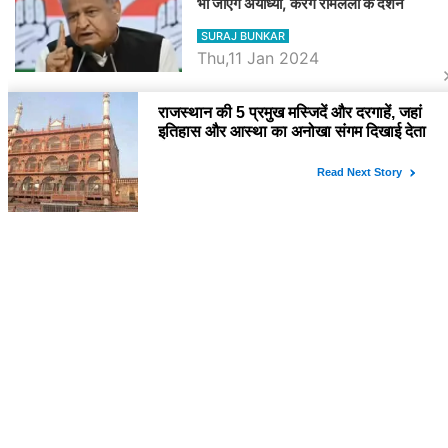
भी जाएंगे अयोध्या, करेंगे रामलला के दर्शन
SURAJ BUNKAR
Thu,11 Jan 2024
BJP पर तंज कसने वाली Congress ने
अभी तक तय नहीं किया नेता प्रतिपक्ष, जानें
कौन होगा दावेदार
SURAJ BUNKAR
Tue,9 Jan 2024
राजनेता
PM Modi Rajasthan Visit: पीएम मोदी
आज राजस्थान में कोटपूतली में करेंगे विशाल
रैली, एक सभा से 8 सीटों पर साधेगें निशाना
SURAJ BUNKAR
Tue,2 Apr 2024
Diya Kumari Birthday Special में