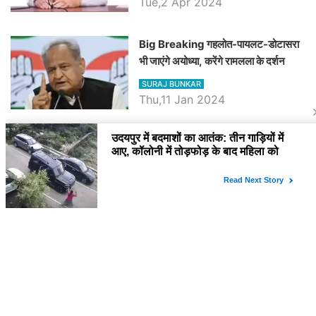
Tue,2 Apr 2024
Big Breaking गहलोत-पायलट-डोटासरा
भी जाएंगे अयोध्या, करेंगे रामलला के दर्शन
SURAJ BUNKAR
Thu,11 Jan 2024
BJP पर तंज कसने वाली Congress ने
अभी तक तय नहीं किया नेता प्रतिपक्ष, जानें
कौन होगा दावेदार
SURAJ BUNKAR
Tue,9 Jan 2024
राजनेता
PM Modi Rajasthan Visit: पीएम मोदी
आज राजस्थान में कोटपूतली में करेंगे विशाल
रैली, एक सभा से 8 सीटों पर साधेगें निशाना
SURAJ BUNKAR