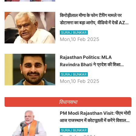
किरोड़ीलाल मीणा के फोन टैपिंग मामले पर
डोटासरा का बड़ा आरोप, वीडियो में देखें AZ
बड़ी खबरें
SURAJ BUNKAR
Mon,10 Feb 2025
Rajasthan Politics: MLA
Ravindra Bhati ने प्रदेश की शिक्षा
व्यवस्था पर उठाए सवाल, Madan
SURAJ BUNKAR
Dilawar पर हमला करते हुए गिनवाये खाली
Mon,10 Feb 2025
पद
विधानसभा
PM Modi Rajasthan Visit: पीएम मोदी
आज राजस्थान में कोटपूतली में करेंगे विशाल
रैली, एक सभा से 8 सीटों पर साधेगें निशाना
SURAJ BUNKAR