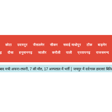
कोटा
उदयपुर
जैसलमेर
सीकर
सवाई माधोपुर
टोंक
बाड़मेर
ढ़
दौसा
हनुमानगढ़
जालौर
करौली
पाली
प्रतापगढ़
राजसमन्द