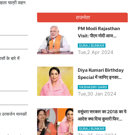
हला यात्री वाहन
राजनेता
PM Modi Rajasthan
Visit: पीएम मोदी आज
राजस्थान में कोटपूतली में करेंगे
SURAJ BUNKAR
विशाल रैली, एक सभा से 8 सीटों
Tue,2 Apr 2024
पर साधेगें निशाना
ं के बारे में
Diya Kumari Birthday
Special में जानिए इनका
राजकुमारी से राजस्थान की
YASHASWI GARG
डिप्टी सीएम बनने तक का सफर,
Tue,30 Jan 2024
एक क्लिक में जाने पूरा जीवन
परिचय
वसुंधरा सरकार का 2018 का ये
त उत्सर्जन मानकों
आदेश क्या दिया कुमारी फिर
करेंगी लागू? कांग्रेस सरकार ने
SURAJ BUNKAR
किया था निरस्त