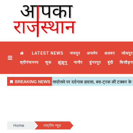
LATEST NEWS
जयपुर
अजमेर
अलवर
जोधपुर
श्रीगंगानगर
चूरू
झुंझुनू
नागौर
डूंगरपुर
बूंदी
चित्तौड़ग
Home
राष्ट्रीय न्यूज़