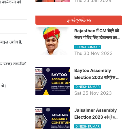
Thu,25 Jan 2024
ज कार्यक्रम को
इन्फोग्राफिक्स
Rajasthan में CM चेहरे को
लेकर गोविंद सिंह डोटासरा का
ाइल उद्योग है,
बड़ा बयान आया सामने, जानें
SURAJ BUNKAR
विचार
Thu,30 Nov 2023
्य स्वच्छ तकनीकों
Baytoo Assembly
Election 2023 कांग्रेस से
हरीश चौधरी तो बालाराम मुंड होंगे
े थे।
DINESH KUMAR
भाजपा उम्मीदवार, जानिये बायतू
Sat,25 Nov 2023
विधानसभा सीट के ताजा
समीकरण
​​​​​​​Jaisalmer Assembly
Election 2023 कांग्रेस
रूपा राम मेघवाल तो छोटु सिंह
DINESH KUMAR