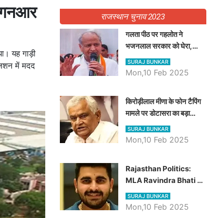
वैगनआर
राजस्थान चुनाव 2023
गलता पीठ पर गहलोत ने
भजनलाल सरकार को घेरा,
या। यह गाड़ी
Video में देखें अब तक बड़ी
SURAJ BUNKAR
जिशन में मदद
खबरें
Mon,10 Feb 2025
किरोड़ीलाल मीणा के फोन टैपिंग
मामले पर डोटासरा का बड़ा
आरोप, वीडियो में देखें AZ बड़ी
SURAJ BUNKAR
खबरें
Mon,10 Feb 2025
Rajasthan Politics:
MLA Ravindra Bhati ने
प्रदेश की शिक्षा व्यवस्था पर
SURAJ BUNKAR
उठाए सवाल, Madan
Mon,10 Feb 2025
Dilawar पर हमला करते हुए