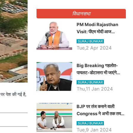
गिनवाये खाली पद
विधानसभा
PM Modi Rajasthan
Visit: पीएम मोदी आज
राजस्थान में कोटपूतली में करेंगे
SURAJ BUNKAR
विशाल रैली, एक सभा से 8 सीटों
Tue,2 Apr 2024
पर साधेगें निशाना
Big Breaking गहलोत-
पायलट-डोटासरा भी जाएंगे
अयोध्या, करेंगे रामलला के दर्शन
SURAJ BUNKAR
Thu,11 Jan 2024
पर पेश की गई है,
BJP पर तंज कसने वाली
Congress ने अभी तक तय
नहीं किया नेता प्रतिपक्ष, जानें
SURAJ BUNKAR
कौन होगा दावेदार
Tue,9 Jan 2024