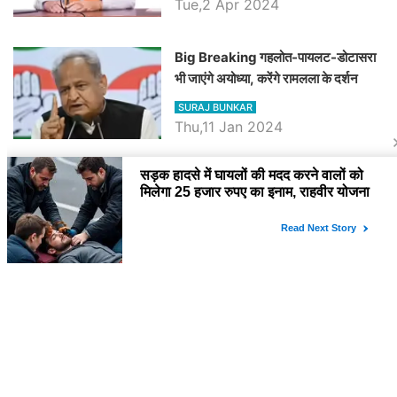
Tue,2 Apr 2024
Big Breaking गहलोत-पायलट-डोटासरा
भी जाएंगे अयोध्या, करेंगे रामलला के दर्शन
SURAJ BUNKAR
Thu,11 Jan 2024
BJP पर तंज कसने वाली Congress ने
अभी तक तय नहीं किया नेता प्रतिपक्ष, जानें
कौन होगा दावेदार
SURAJ BUNKAR
Tue,9 Jan 2024
राजनेता
PM Modi Rajasthan Visit: पीएम मोदी
आज राजस्थान में कोटपूतली में करेंगे विशाल
रैली, एक सभा से 8 सीटों पर साधेगें निशाना
SURAJ BUNKAR