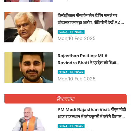
किरोड़ीलाल मीणा के फोन टैपिंग मामले पर
डोटासरा का बड़ा आरोप, वीडियो में देखें AZ
बड़ी खबरें
SURAJ BUNKAR
Mon,10 Feb 2025
Rajasthan Politics: MLA
Ravindra Bhati ने प्रदेश की शिक्षा
व्यवस्था पर उठाए सवाल, Madan
SURAJ BUNKAR
Dilawar पर हमला करते हुए गिनवाये खाली
Mon,10 Feb 2025
पद
विधानसभा
PM Modi Rajasthan Visit: पीएम मोदी
आज राजस्थान में कोटपूतली में करेंगे विशाल
रैली, एक सभा से 8 सीटों पर साधेगें निशाना
SURAJ BUNKAR