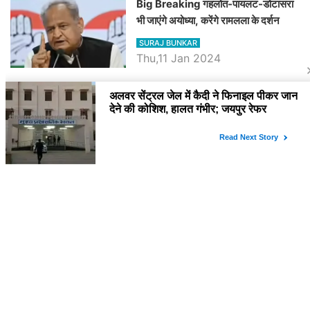
Big Breaking गहलोत-पायलट-डोटासरा
भी जाएंगे अयोध्या, करेंगे रामलला के दर्शन
SURAJ BUNKAR
Thu,11 Jan 2024
BJP पर तंज कसने वाली Congress ने
अभी तक तय नहीं किया नेता प्रतिपक्ष, जानें
कौन होगा दावेदार
SURAJ BUNKAR
Tue,9 Jan 2024
राजनेता
PM Modi Rajasthan Visit: पीएम मोदी
आज राजस्थान में कोटपूतली में करेंगे विशाल
रैली, एक सभा से 8 सीटों पर साधेगें निशाना
SURAJ BUNKAR
Tue,2 Apr 2024