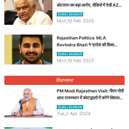
डोटासरा का बड़ा आरोप, वीडियो में देखें AZ
बड़ी खबरें
SURAJ BUNKAR
Mon,10 Feb 2025
Rajasthan Politics: MLA
Ravindra Bhati ने प्रदेश की शिक्षा
व्यवस्था पर उठाए सवाल, Madan
SURAJ BUNKAR
Dilawar पर हमला करते हुए गिनवाये खाली
Mon,10 Feb 2025
पद
विधानसभा
PM Modi Rajasthan Visit: पीएम मोदी
आज राजस्थान में कोटपूतली में करेंगे विशाल
रैली, एक सभा से 8 सीटों पर साधेगें निशाना
SURAJ BUNKAR
Tue,2 Apr 2024