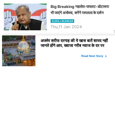
Big Breaking गहलोत-पायलट-डोटासरा
भी जाएंगे अयोध्या, करेंगे रामलला के दर्शन
SURAJ BUNKAR
Thu,11 Jan 2024
BJP पर तंज कसने वाली Congress ने
अभी तक तय नहीं किया नेता प्रतिपक्ष, जानें
कौन होगा दावेदार
SURAJ BUNKAR
Tue,9 Jan 2024
राजनेता
PM Modi Rajasthan Visit: पीएम मोदी
आज राजस्थान में कोटपूतली में करेंगे विशाल
रैली, एक सभा से 8 सीटों पर साधेगें निशाना
SURAJ BUNKAR
Tue,2 Apr 2024