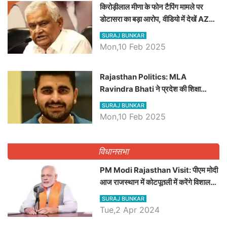
किरोड़ीलाल मीणा के फोन टैपिंग मामले पर
डोटासरा का बड़ा आरोप, वीडियो में देखें AZ
बड़ी खबरें
SURAJ BUNKAR
Mon,10 Feb 2025
Rajasthan Politics: MLA
Ravindra Bhati ने प्रदेश की शिक्षा
व्यवस्था पर उठाए सवाल, Madan
SURAJ BUNKAR
Dilawar पर हमला करते हुए गिनवाये खाली
Mon,10 Feb 2025
पद
विधानसभा
PM Modi Rajasthan Visit: पीएम मोदी
आज राजस्थान में कोटपूतली में करेंगे विशाल
रैली, एक सभा से 8 सीटों पर साधेगें निशाना
SURAJ BUNKAR
Tue,2 Apr 2024