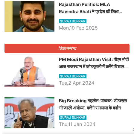
Rajasthan Politics: MLA
Ravindra Bhati ने प्रदेश की शिक्षा
व्यवस्था पर उठाए सवाल, Madan
SURAJ BUNKAR
Dilawar पर हमला करते हुए गिनवाये खाली
Mon,10 Feb 2025
पद
विधानसभा
PM Modi Rajasthan Visit: पीएम मोदी
आज राजस्थान में कोटपूतली में करेंगे विशाल
रैली, एक सभा से 8 सीटों पर साधेगें निशाना
SURAJ BUNKAR
Tue,2 Apr 2024
Big Breaking गहलोत-पायलट-डोटासरा
भी जाएंगे अयोध्या, करेंगे रामलला के दर्शन
SURAJ BUNKAR
Thu,11 Jan 2024