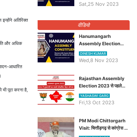
भाटी होंगे भाजपा उम्मीदवार,
Sat,25 Nov 2023
जानिये जैसलमेर विधानसभा सीट
के ताजा समीकरण
इन्होंने अतिरिक्त
वीडियो
Hanumangarh
्थिति और अधिक
Assembly Election
2023 कांग्रेस से विनोद कुमार
DINESH KUMAR
चौधरी तो अमित चौधरी
Wed,8 Nov 2023
होंगे भाजपा उम्मीदवार, जानिये
उत्पादन-आधारित
हनुमानगढ़ विधानसभा सीट के
।
Rajasthan Assembly
ताजा समीकरण
Election 2023 से पहले
 भी पूरा करना है,
जानिए भाजपा में मुख्यमंत्री का
YASHASWI GARG
सबसे लोकप्रिय चेहरा कौनसा ?
Fri,13 Oct 2023
PM Modi Chittorgarh
Visit: चित्तौड़गढ़ से कांग्रेस पर
जमकर गरजे पीएम मोदी, जाने