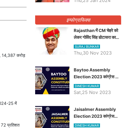
Thu,25 Jan 2024
इन्फोग्राफिक्स
Rajasthan में CM चेहरे को
लेकर गोविंद सिंह डोटासरा का
बड़ा बयान आया सामने, जानें
SURAJ BUNKAR
विचार
Thu,30 Nov 2023
या, 14,387 करोड़
Baytoo Assembly
Election 2023 कांग्रेस से
हरीश चौधरी तो बालाराम मुंड होंगे
DINESH KUMAR
भाजपा उम्मीदवार, जानिये बायतू
Sat,25 Nov 2023
विधानसभा सीट के ताजा
 2024-25 में
समीकरण
​​​​​​​Jaisalmer Assembly
Election 2023 कांग्रेस
रूपा राम मेघवाल तो छोटु सिंह
कर 72 प्रतिशत
DINESH KUMAR