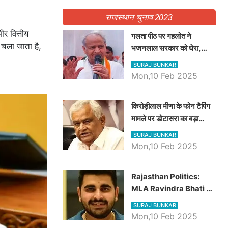
राजस्थान चुनाव 2023
र वित्तीय
गलता पीठ पर गहलोत ने
ं चला जाता है,
भजनलाल सरकार को घेरा,
Video में देखें अब तक बड़ी
SURAJ BUNKAR
खबरें
Mon,10 Feb 2025
किरोड़ीलाल मीणा के फोन टैपिंग
मामले पर डोटासरा का बड़ा
आरोप, वीडियो में देखें AZ बड़ी
SURAJ BUNKAR
खबरें
Mon,10 Feb 2025
Rajasthan Politics:
MLA Ravindra Bhati ने
प्रदेश की शिक्षा व्यवस्था पर
SURAJ BUNKAR
उठाए सवाल, Madan
Mon,10 Feb 2025
Dilawar पर हमला करते हुए