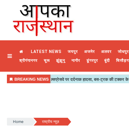
LATEST NEWS
जयपुर
अजमेर
अलवर
जोधपुर
श्रीगंगानगर
चूरू
झुंझुनू
नागौर
डूंगरपुर
बूंदी
चित्तौड़ग
Home
राष्ट्रीय न्यूज़