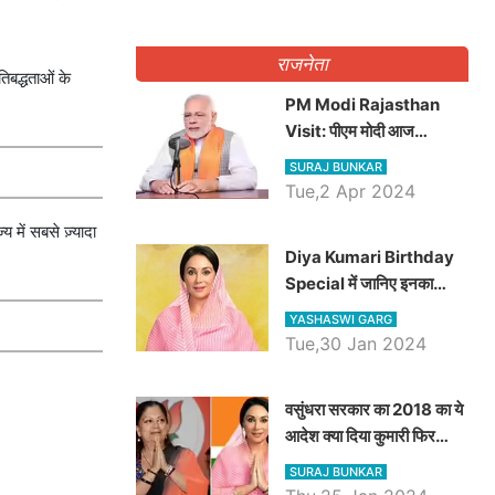
राजनेता
िबद्धताओं के
PM Modi Rajasthan
Visit: पीएम मोदी आज
राजस्थान में कोटपूतली में करेंगे
SURAJ BUNKAR
विशाल रैली, एक सभा से 8 सीटों
Tue,2 Apr 2024
पर साधेगें निशाना
में सबसे ज़्यादा
Diya Kumari Birthday
Special में जानिए इनका
राजकुमारी से राजस्थान की
YASHASWI GARG
डिप्टी सीएम बनने तक का सफर,
Tue,30 Jan 2024
एक क्लिक में जाने पूरा जीवन
परिचय
वसुंधरा सरकार का 2018 का ये
आदेश क्या दिया कुमारी फिर
करेंगी लागू? कांग्रेस सरकार ने
SURAJ BUNKAR
किया था निरस्त