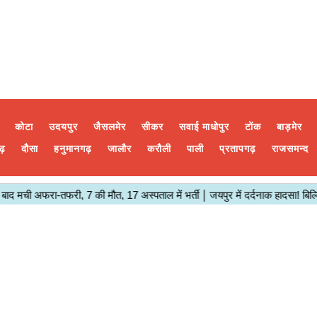
कोटा
उदयपुर
जैसलमेर
सीकर
सवाई माधोपुर
टोंक
बाड़मेर
ढ़
दौसा
हनुमानगढ़
जालौर
करौली
पाली
प्रतापगढ़
राजसमन्द