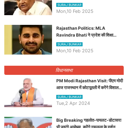
बड़ी खबरें
SURAJ BUNKAR
Mon,10 Feb 2025
Rajasthan Politics: MLA
Ravindra Bhati ने प्रदेश की शिक्षा
व्यवस्था पर उठाए सवाल, Madan
SURAJ BUNKAR
Dilawar पर हमला करते हुए गिनवाये खाली
Mon,10 Feb 2025
पद
विधानसभा
PM Modi Rajasthan Visit: पीएम मोदी
आज राजस्थान में कोटपूतली में करेंगे विशाल
रैली, एक सभा से 8 सीटों पर साधेगें निशाना
SURAJ BUNKAR
Tue,2 Apr 2024
Big Breaking गहलोत-पायलट-डोटासरा
भी जाएंगे अयोध्या, करेंगे रामलला के दर्शन