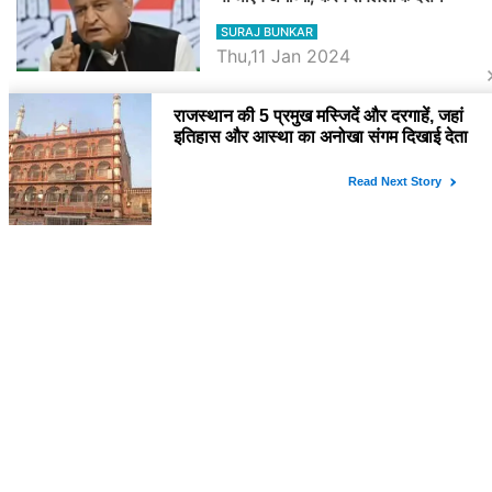
SURAJ BUNKAR
Thu,11 Jan 2024
BJP पर तंज कसने वाली Congress ने
अभी तक तय नहीं किया नेता प्रतिपक्ष, जानें
कौन होगा दावेदार
SURAJ BUNKAR
Tue,9 Jan 2024
राजनेता
PM Modi Rajasthan Visit: पीएम मोदी
आज राजस्थान में कोटपूतली में करेंगे विशाल
रैली, एक सभा से 8 सीटों पर साधेगें निशाना
SURAJ BUNKAR
Tue,2 Apr 2024
Diya Kumari Birthday Special में