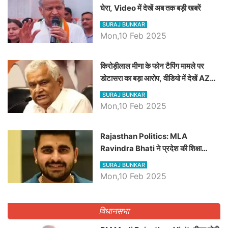
घेरा, Video में देखें अब तक बड़ी खबरें
SURAJ BUNKAR
Mon,10 Feb 2025
किरोड़ीलाल मीणा के फोन टैपिंग मामले पर
डोटासरा का बड़ा आरोप, वीडियो में देखें AZ
बड़ी खबरें
SURAJ BUNKAR
Mon,10 Feb 2025
Rajasthan Politics: MLA
Ravindra Bhati ने प्रदेश की शिक्षा
व्यवस्था पर उठाए सवाल, Madan
SURAJ BUNKAR
Dilawar पर हमला करते हुए गिनवाये खाली
Mon,10 Feb 2025
पद
विधानसभा