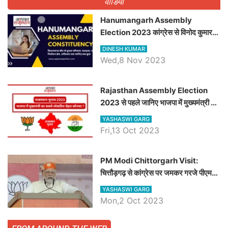
वीडियो
Hanumangarh Assembly
Election 2023 कांग्रेस से विनोद कुमार
चौधरी तो अमित चौधरी होंगे भाजपा उम्मीदवार,
DINESH KUMAR
जानिये हनुमानगढ़ विधानसभा सीट के ताजा
Wed,8 Nov 2023
समीकरण
Rajasthan Assembly Election
2023 से पहले जानिए भाजपा में मुख्यमंत्री का
सबसे लोकप्रिय चेहरा कौनसा ?
YASHASWI GARG
Fri,13 Oct 2023
PM Modi Chittorgarh Visit:
चित्तौड़गढ़ से कांग्रेस पर जमकर गरजे पीएम
मोदी, जाने प्रधानमंत्री के भाषण की बड़ी
YASHASWI GARG
बातें, देखें वीडियो
Mon,2 Oct 2023