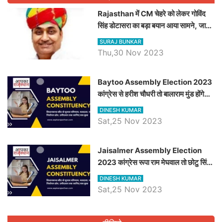
Rajasthan में CM चेहरे को लेकर गोविंद
सिंह डोटासरा का बड़ा बयान आया सामने, जानें
विचार
SURAJ BUNKAR
Thu,30 Nov 2023
Baytoo Assembly Election 2023
कांग्रेस से हरीश चौधरी तो बालाराम मुंड होंगे
भाजपा उम्मीदवार, जानिये बायतू विधानसभा
DINESH KUMAR
सीट के ताजा समीकरण
Sat,25 Nov 2023
​​​​​​​Jaisalmer Assembly Election
2023 कांग्रेस रूपा राम मेघवाल तो छोटु सिंह
भाटी होंगे भाजपा उम्मीदवार, जानिये जैसलमेर
DINESH KUMAR
विधानसभा सीट के ताजा समीकरण
Sat,25 Nov 2023