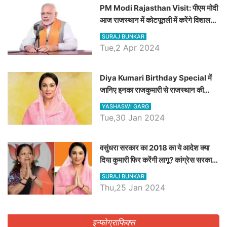
PM Modi Rajasthan Visit: पीएम मोदी
आज राजस्थान में कोटपूतली में करेंगे विशाल
रैली, एक सभा से 8 सीटों पर साधेगें निशाना
SURAJ BUNKAR
Tue,2 Apr 2024
Diya Kumari Birthday Special में
जानिए इनका राजकुमारी से राजस्थान की
डिप्टी सीएम बनने तक का सफर, एक क्लिक में
YASHASWI GARG
जाने पूरा जीवन परिचय
Tue,30 Jan 2024
वसुंधरा सरकार का 2018 का ये आदेश क्या
दिया कुमारी फिर करेंगी लागू? कांग्रेस सरकार
ने किया था निरस्त
SURAJ BUNKAR
Thu,25 Jan 2024
इन्फोग्राफिक्स