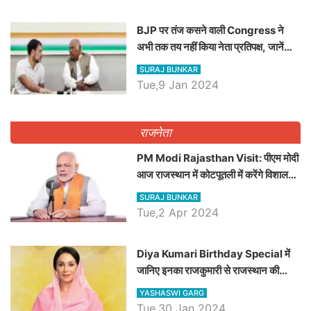
BJP पर तंज कसने वाली Congress ने
अभी तक तय नहीं किया नेता प्रतिपक्ष, जानें
कौन होगा दावेदार
SURAJ BUNKAR
Tue,9 Jan 2024
राजनेता
PM Modi Rajasthan Visit: पीएम मोदी
आज राजस्थान में कोटपूतली में करेंगे विशाल
रैली, एक सभा से 8 सीटों पर साधेगें निशाना
SURAJ BUNKAR
Tue,2 Apr 2024
Diya Kumari Birthday Special में
जानिए इनका राजकुमारी से राजस्थान की
डिप्टी सीएम बनने तक का सफर, एक क्लिक में
YASHASWI GARG
जाने पूरा जीवन परिचय
Tue,30 Jan 2024