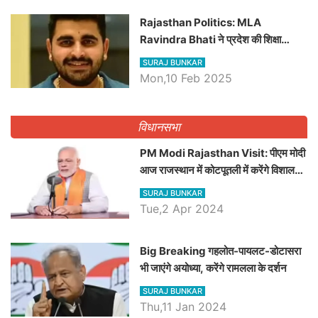
Rajasthan Politics: MLA
Ravindra Bhati ने प्रदेश की शिक्षा
व्यवस्था पर उठाए सवाल, Madan
SURAJ BUNKAR
Dilawar पर हमला करते हुए गिनवाये खाली
Mon,10 Feb 2025
पद
विधानसभा
PM Modi Rajasthan Visit: पीएम मोदी
आज राजस्थान में कोटपूतली में करेंगे विशाल
रैली, एक सभा से 8 सीटों पर साधेगें निशाना
SURAJ BUNKAR
Tue,2 Apr 2024
Big Breaking गहलोत-पायलट-डोटासरा
भी जाएंगे अयोध्या, करेंगे रामलला के दर्शन
SURAJ BUNKAR
Thu,11 Jan 2024