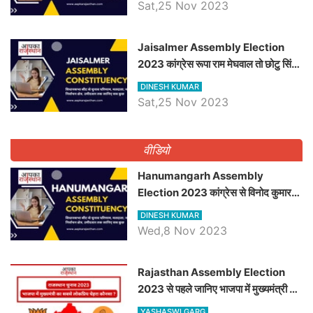
सीट के ताजा समीकरण
Sat,25 Nov 2023
​​​​​​​Jaisalmer Assembly Election
2023 कांग्रेस रूपा राम मेघवाल तो छोटु सिंह
भाटी होंगे भाजपा उम्मीदवार, जानिये जैसलमेर
DINESH KUMAR
विधानसभा सीट के ताजा समीकरण
Sat,25 Nov 2023
वीडियो
Hanumangarh Assembly
Election 2023 कांग्रेस से विनोद कुमार
चौधरी तो अमित चौधरी होंगे भाजपा उम्मीदवार,
DINESH KUMAR
जानिये हनुमानगढ़ विधानसभा सीट के ताजा
Wed,8 Nov 2023
समीकरण
Rajasthan Assembly Election
2023 से पहले जानिए भाजपा में मुख्यमंत्री का
सबसे लोकप्रिय चेहरा कौनसा ?
YASHASWI GARG