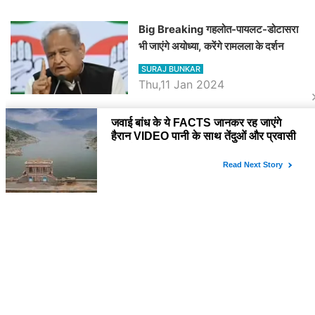
Big Breaking गहलोत-पायलट-डोटासरा
भी जाएंगे अयोध्या, करेंगे रामलला के दर्शन
SURAJ BUNKAR
Thu,11 Jan 2024
BJP पर तंज कसने वाली Congress ने
अभी तक तय नहीं किया नेता प्रतिपक्ष, जानें
कौन होगा दावेदार
SURAJ BUNKAR
Tue,9 Jan 2024
राजनेता
PM Modi Rajasthan Visit: पीएम मोदी
आज राजस्थान में कोटपूतली में करेंगे विशाल
रैली, एक सभा से 8 सीटों पर साधेगें निशाना
SURAJ BUNKAR
Tue,2 Apr 2024