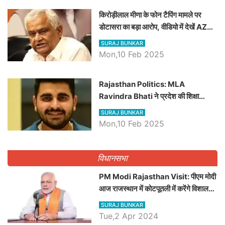
किरोड़ीलाल मीणा के फोन टैपिंग मामले पर
डोटासरा का बड़ा आरोप, वीडियो में देखें AZ
बड़ी खबरें
SURAJ BUNKAR
Mon,10 Feb 2025
Rajasthan Politics: MLA
Ravindra Bhati ने प्रदेश की शिक्षा
व्यवस्था पर उठाए सवाल, Madan
SURAJ BUNKAR
Dilawar पर हमला करते हुए गिनवाये खाली
Mon,10 Feb 2025
पद
विधानसभा
PM Modi Rajasthan Visit: पीएम मोदी
आज राजस्थान में कोटपूतली में करेंगे विशाल
रैली, एक सभा से 8 सीटों पर साधेगें निशाना
SURAJ BUNKAR
Tue,2 Apr 2024