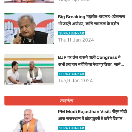
Big Breaking गहलोत-पायलट-डोटासरा
भी जाएंगे अयोध्या, करेंगे रामलला के दर्शन
SURAJ BUNKAR
Thu,11 Jan 2024
BJP पर तंज कसने वाली Congress ने
अभी तक तय नहीं किया नेता प्रतिपक्ष, जानें
कौन होगा दावेदार
SURAJ BUNKAR
Tue,9 Jan 2024
राजनेता
PM Modi Rajasthan Visit: पीएम मोदी
आज राजस्थान में कोटपूतली में करेंगे विशाल
रैली, एक सभा से 8 सीटों पर साधेगें निशाना
SURAJ BUNKAR