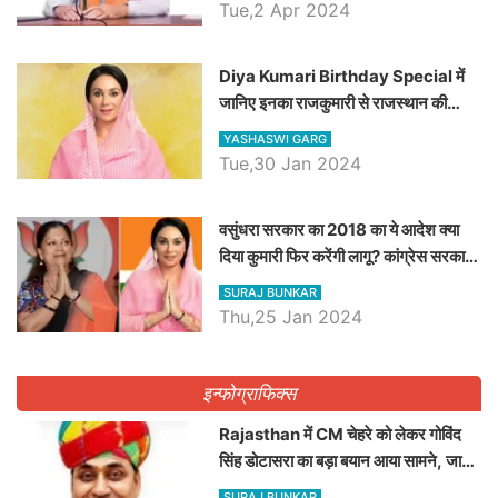
Tue,2 Apr 2024
Diya Kumari Birthday Special में
जानिए इनका राजकुमारी से राजस्थान की
डिप्टी सीएम बनने तक का सफर, एक क्लिक में
YASHASWI GARG
जाने पूरा जीवन परिचय
Tue,30 Jan 2024
वसुंधरा सरकार का 2018 का ये आदेश क्या
दिया कुमारी फिर करेंगी लागू? कांग्रेस सरकार
ने किया था निरस्त
SURAJ BUNKAR
Thu,25 Jan 2024
इन्फोग्राफिक्स
Rajasthan में CM चेहरे को लेकर गोविंद
सिंह डोटासरा का बड़ा बयान आया सामने, जानें
विचार
SURAJ BUNKAR