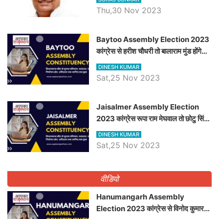
Thu,30 Nov 2023
Baytoo Assembly Election 2023
कांग्रेस से हरीश चौधरी तो बालाराम मुंड होंगे
भाजपा उम्मीदवार, जानिये बायतू विधानसभा
DINESH KUMAR
सीट के ताजा समीकरण
Sat,25 Nov 2023
​​​​​​​Jaisalmer Assembly Election
2023 कांग्रेस रूपा राम मेघवाल तो छोटु सिंह
भाटी होंगे भाजपा उम्मीदवार, जानिये जैसलमेर
DINESH KUMAR
विधानसभा सीट के ताजा समीकरण
Sat,25 Nov 2023
वीडियो
Hanumangarh Assembly
Election 2023 कांग्रेस से विनोद कुमार