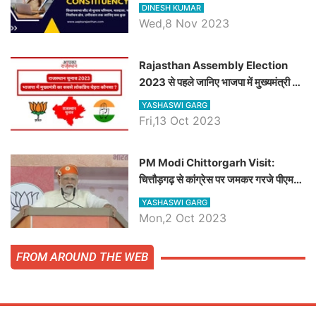
चौधरी तो अमित चौधरी होंगे भाजपा उम्मीदवार,
DINESH KUMAR
जानिये हनुमानगढ़ विधानसभा सीट के ताजा
Wed,8 Nov 2023
समीकरण
Rajasthan Assembly Election
2023 से पहले जानिए भाजपा में मुख्यमंत्री का
सबसे लोकप्रिय चेहरा कौनसा ?
YASHASWI GARG
Fri,13 Oct 2023
PM Modi Chittorgarh Visit:
चित्तौड़गढ़ से कांग्रेस पर जमकर गरजे पीएम
मोदी, जाने प्रधानमंत्री के भाषण की बड़ी
YASHASWI GARG
बातें, देखें वीडियो
Mon,2 Oct 2023
FROM AROUND THE WEB