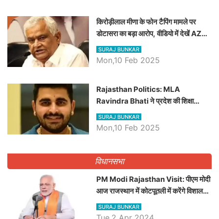
किरोड़ीलाल मीणा के फोन टैपिंग मामले पर
डोटासरा का बड़ा आरोप, वीडियो में देखें AZ
बड़ी खबरें
SURAJ BUNKAR
Mon,10 Feb 2025
Rajasthan Politics: MLA
Ravindra Bhati ने प्रदेश की शिक्षा
व्यवस्था पर उठाए सवाल, Madan
SURAJ BUNKAR
Dilawar पर हमला करते हुए गिनवाये खाली
Mon,10 Feb 2025
पद
विधानसभा
PM Modi Rajasthan Visit: पीएम मोदी
आज राजस्थान में कोटपूतली में करेंगे विशाल
रैली, एक सभा से 8 सीटों पर साधेगें निशाना
SURAJ BUNKAR
Tue,2 Apr 2024