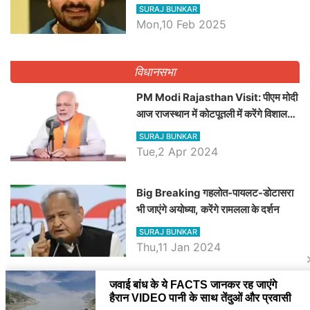
व्यवस्था पर उठाए सवाल, Madan
SURAJ BUNKAR
Dilawar पर हमला करते हुए गिनवाये खाली
Mon,10 Feb 2025
पद
विधानसभा
PM Modi Rajasthan Visit: पीएम मोदी
आज राजस्थान में कोटपूतली में करेंगे विशाल
रैली, एक सभा से 8 सीटों पर साधेगें निशाना
SURAJ BUNKAR
Tue,2 Apr 2024
Big Breaking गहलोत-पायलट-डोटासरा
भी जाएंगे अयोध्या, करेंगे रामलला के दर्शन
SURAJ BUNKAR
Thu,11 Jan 2024
BJP पर तंज कसने वाली Congress ने
अभी तक तय नहीं किया नेता प्रतिपक्ष, जानें